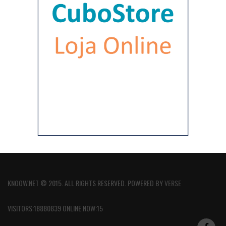
KNOOW.NET © 2015. ALL RIGHTS RESERVED. POWERED BY
VERSE
VISITORS:18880839 ONLINE NOW:15