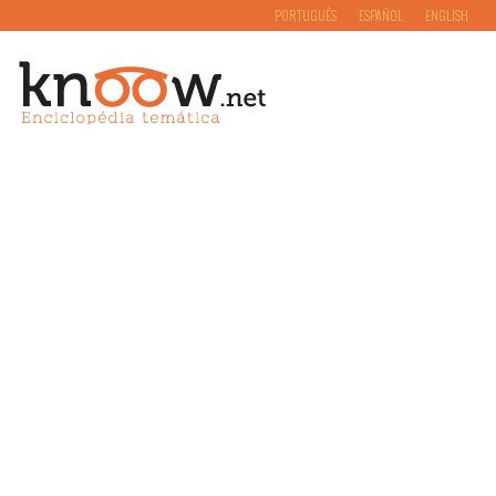
PORTUGUÊS
ESPAÑOL
ENGLISH