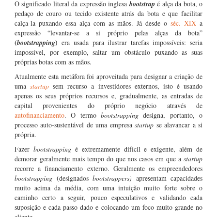
O significado literal da expressão inglesa
bootstrap
é alça da bota, o
pedaço de couro ou tecido existente atrás da bota e que facilitar
calça-la puxando essa alça com as mãos. Já desde o
séc. XIX
a
expressão “levantar-se a si próprio pelas alças da bota”
(
)
bootstrapping
era usada para ilustrar tarefas impossíveis: seria
impossível, por exemplo, saltar um obstáculo puxando as suas
próprias botas com as mãos.
Atualmente esta metáfora foi aproveitada para designar a criação de
uma
startup
sem recurso a investidores externos, isto é usando
apenas os seus próprios recursos e, gradualmente, as entradas de
capital provenientes do próprio negócio através de
autofinanciamento
. O termo
bootstrapping
designa, portanto, o
processo auto-sustentável de uma empresa
startup
se alavancar a si
própria.
Fazer
bootstrapping
é extremamente difícil e exigente, além de
demorar geralmente mais tempo do que nos casos em que a
startup
recorre a financiamento externo. Geralmente os empreendedores
bootstrapping
(designados
bootstrappers)
apresentam capacidades
muito acima da média, com uma intuição muito forte sobre o
caminho certo a seguir, pouco especulativos e validando cada
suposição e cada passo dado e colocando um foco muito grande no
cliente.