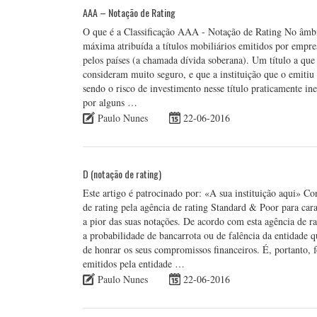
AAA – Notação de Rating
O que é a Classificação AAA - Notação de Rating No âmbit
máxima atribuída a títulos mobiliários emitidos por empres
pelos países (a chamada dívida soberana). Um título a que s
consideram muito seguro, e que a instituição que o emiti
sendo o risco de investimento nesse título praticamente ine
por alguns …
Paulo Nunes
22-06-2016
D (notação de rating)
Este artigo é patrocinado por: «A sua instituição aqui» Co
de rating pela agência de rating Standard & Poor para cara
a pior das suas notações. De acordo com esta agência de r
a probabilidade de bancarrota ou de falência da entidade 
de honrar os seus compromissos financeiros. É, portanto, 
emitidos pela entidade …
Paulo Nunes
22-06-2016