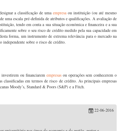
designar a classificação de uma
empresa
ou instituição (ou até mesmo
 de uma escala pré-definida de atributos e qualificações. A avaliação de
stituição, tendo em conta a sua situação económica e financeira e a sua
cificamente sobre o seu risco de crédito medido pela sua capacidade em
 desta forma, um instrumento de extrema relevância para o mercado na
 independente sobre o risco de crédito.
m investirem ou financiarem
empresas
ou operações sem conhecerem o
s classificadas em termos de risco de crédito. As principais empresas
ricanas Moody’s, Standard & Poors (S&P) e a Fitch.
22-06-2016
r universitário nas áreas da economia e da gestão, gestor e