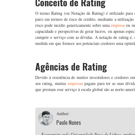
Conceito de Rating
O termo Rating (ou Notação de Rating) é utilizado para 
país) em termos de risco de crédito, mediante a utilização
risco pode incidir genericamente sobre uma
empresa
ou in
capacidade e perspectivas de gerar lucros, ou apenas espe
cumprir o serviço com as dívidas. A notação de rating é,
medida em que fornece aos potenciais credores uma opinião
.
Agências de Rating
Devido à resistência de muitos investidores e credores e
seu rating, muitas
empresas
pagam para ter as suas dívida
que prestam esse serviço à escala global são as norte-ame
Author:
Paulo Nunes
Economista pela Universidade Nova de Lisboa, professo