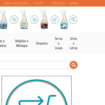
SOBRE A ENCICLOPÉDIA
AUTORES
PORTUGUÊS
ESPAÑOL
Terras
Artes
as e
Religiões e
Desporto
e
e
entos
Mitologia
Locais
Letras