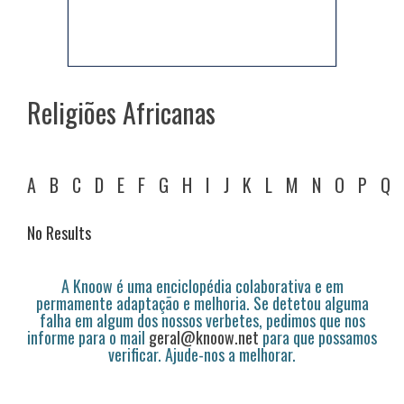
Religiões Africanas
A
B
C
D
E
F
G
H
I
J
K
L
M
N
O
P
Q
No Results
A Knoow é uma enciclopédia colaborativa e em
permamente adaptação e melhoria. Se detetou alguma
falha em algum dos nossos verbetes, pedimos que nos
informe para o mail
geral@knoow.net
para que possamos
verificar. Ajude-nos a melhorar.