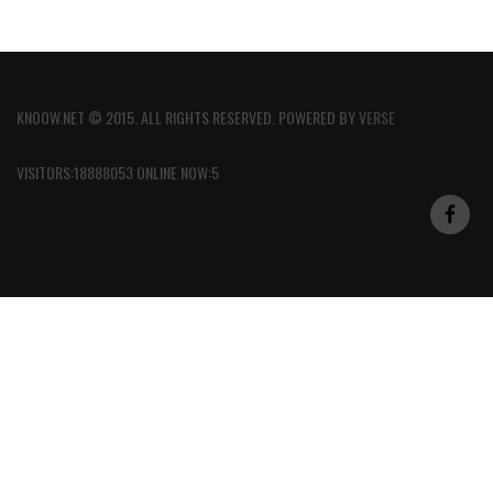
KNOOW.NET © 2015. ALL RIGHTS RESERVED. POWERED BY
VERSE
VISITORS:18888053 ONLINE NOW:5