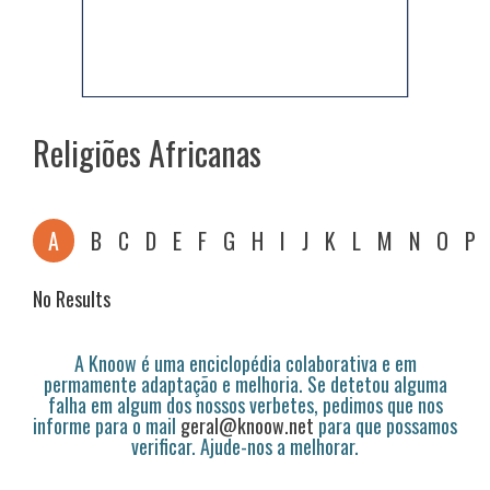
Religiões Africanas
A
B
C
D
E
F
G
H
I
J
K
L
M
N
O
P
No Results
A Knoow é uma enciclopédia colaborativa e em
permamente adaptação e melhoria. Se detetou alguma
falha em algum dos nossos verbetes, pedimos que nos
informe para o mail
geral@knoow.net
para que possamos
verificar. Ajude-nos a melhorar.