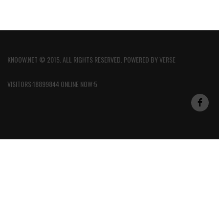
KNOOW.NET © 2015. ALL RIGHTS RESERVED. POWERED BY
VERSE
VISITORS:18899844 ONLINE NOW:5