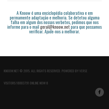
A Knoow é uma enciclopédia colaborativa e em
permamente adaptação e melhoria. Se detetou alguma
falha em algum dos nossos verbetes, pedimos que nos
informe para o mail
geral@knoow.net
para que possamos
verificar. Ajude-nos a melhorar.
KNOOW.NET © 2015. ALL RIGHTS RESERVED. POWERED BY
VERSE
VISITORS:18883791 ONLINE NOW:8