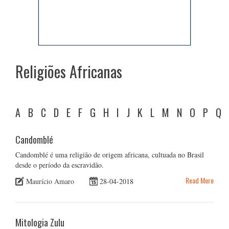
Religiões Africanas
A
B
C
D
E
F
G
H
I
J
K
L
M
N
O
P
Q
Candomblé
Candomblé é uma religião de origem africana, cultuada no Brasil
desde o período da escravidão.
Read More
Maurício Amaro
28-04-2018
Mitologia Zulu