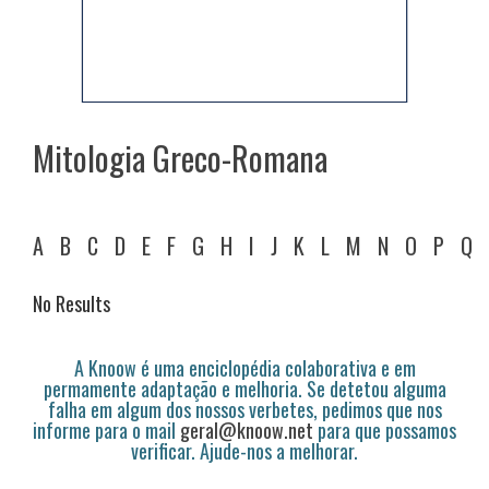
Mitologia Greco-Romana
A
B
C
D
E
F
G
H
I
J
K
L
M
N
O
P
Q
No Results
A Knoow é uma enciclopédia colaborativa e em
permamente adaptação e melhoria. Se detetou alguma
falha em algum dos nossos verbetes, pedimos que nos
informe para o mail
geral@knoow.net
para que possamos
verificar. Ajude-nos a melhorar.