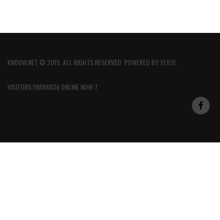
KNOOW.NET © 2015. ALL RIGHTS RESERVED. POWERED BY
VERSE
VISITORS:18884834 ONLINE NOW:7