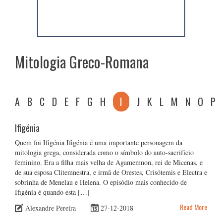
Mitologia Greco-Romana
A
B
C
D
E
F
G
H
I
J
K
L
M
N
O
P
Ifigénia
Quem foi Ifigénia Ifigénia é uma importante personagem da
mitologia grega, considerada como o símbolo do auto-sacrifício
feminino. Era a filha mais velha de Agamemnon, rei de Micenas, e
de sua esposa Clitemnestra, e irmã de Orestes, Crisótemis e Electra e
sobrinha de Menelau e Helena. O episódio mais conhecido de
Ifigénia é quando esta […]
Read More
Alexandre Pereira
27-12-2018