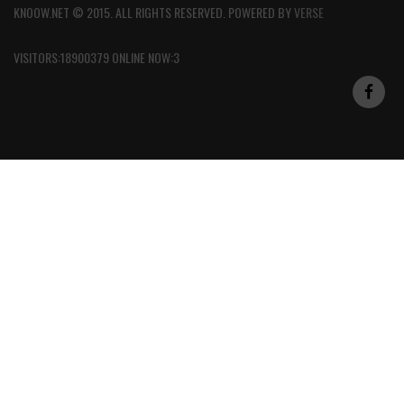
KNOOW.NET © 2015. ALL RIGHTS RESERVED. POWERED BY
VERSE
VISITORS:18900379 ONLINE NOW:3