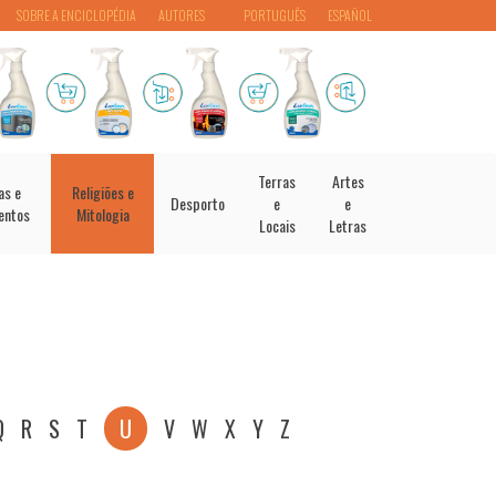
SOBRE A ENCICLOPÉDIA
AUTORES
PORTUGUÊS
ESPAÑOL
Terras
Artes
as e
Religiões e
Desporto
e
e
entos
Mitologia
Locais
Letras
Q
R
S
T
U
V
W
X
Y
Z