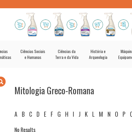
ncias
Ciências Sociais
Ciências da
História e
Máquin
máticas
e Humanas
Terra e da Vida
Arqueologia
Equipam
Mitologia Greco-Romana
A
B
C
D
E
F
G
H
I
J
K
L
M
N
O
P
No Results