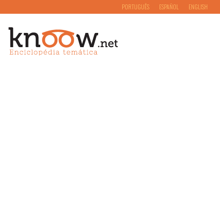
PORTUGUÊS
ESPAÑOL
ENGLISH