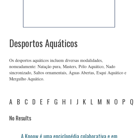
Desportos Aquáticos
Os desportos aquáticos incluem diversas modalidades,
nomeadamente: Natação pura, Masters, Pólo Aquático, Nado
sincronizado, Saltos ornamentais, Águas Abertas, Esqui Aquático e
Mergulho Aquático.
A
B
C
D
E
F
G
H
I
J
K
L
M
N
O
P
Q
No Results
A Knoow é uma enciclopédia colaborativa e em