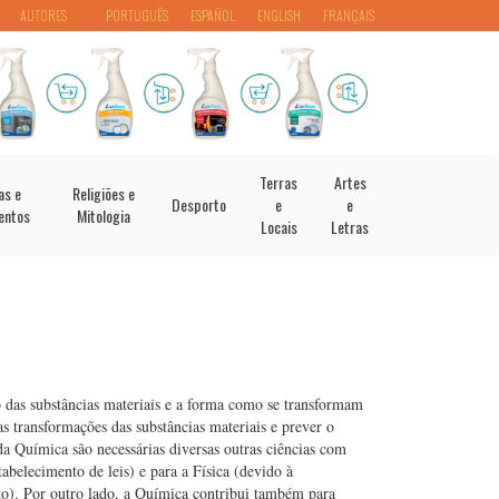
AUTORES
PORTUGUÊS
ESPAÑOL
ENGLISH
FRANÇAIS
Terras
Artes
as e
Religiões e
Desporto
e
e
entos
Mitologia
Locais
Letras
 das substâncias materiais e a forma como se transformam
as transformações das substâncias materiais e prever o
da Química são necessárias diversas outras ciências com
tabelecimento de leis) e para a Física (devido à
o). Por outro lado, a Química contribui também para