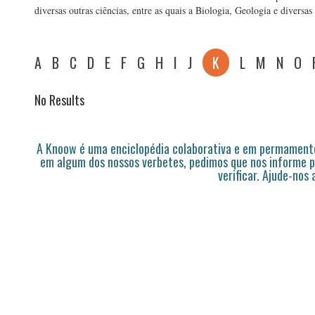
diversas outras ciências, entre as quais a Biologia, Geologia e diversa
A
B
C
D
E
F
G
H
I
J
K
L
M
N
O
No Results
A Knoow é uma enciclopédia colaborativa e em permamente
em algum dos nossos verbetes, pedimos que nos informe p
verificar. Ajude-nos 