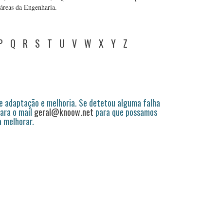
s áreas da Engenharia.
P
Q
R
S
T
U
V
W
X
Y
Z
 adaptação e melhoria. Se detetou alguma falha
ara o mail
geral@knoow.net
para que possamos
a melhorar.