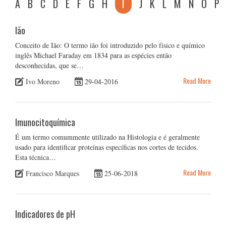
A
B
C
D
E
F
G
H
I
J
K
L
M
N
O
P
Ião
Conceito de Ião: O termo ião foi introduzido pelo físico e químico
inglês Michael Faraday em 1834 para as espécies então
desconhecidas, que se…
Read More
Ivo Moreno
29-04-2016
Imunocitoquímica
É um termo comummente utilizado na Histologia e é geralmente
usado para identificar proteínas específicas nos cortes de tecidos.
Esta técnica…
Read More
Francisco Marques
25-06-2018
Indicadores de pH