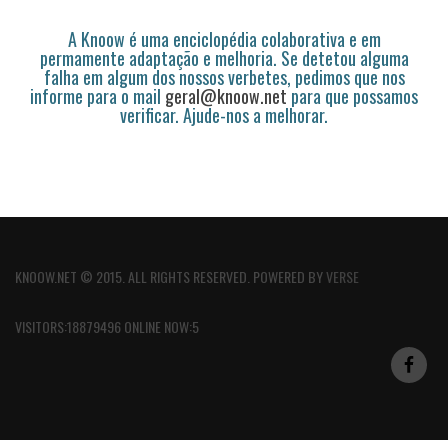
A Knoow é uma enciclopédia colaborativa e em
permamente adaptação e melhoria. Se detetou alguma
falha em algum dos nossos verbetes, pedimos que nos
informe para o mail
geral@knoow.net
para que possamos
verificar. Ajude-nos a melhorar.
KNOOW.NET © 2015. ALL RIGHTS RESERVED. POWERED BY
VERSE
VISITORS:18879496 ONLINE NOW:5