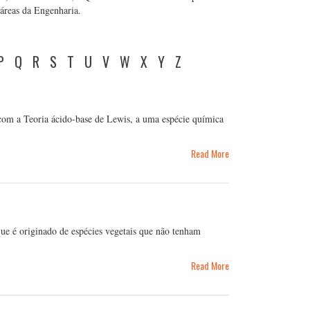
s áreas da Engenharia.
P
Q
R
S
T
U
V
W
X
Y
Z
com a Teoria ácido-base de Lewis, a uma espécie química
Read More
ue é originado de espécies vegetais que não tenham
Read More