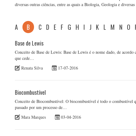
diversas outras ciências, entre as quais a Biologia, Geologia e diversa
A
B
C
D
E
F
G
H
I
J
K
L
M
N
O
Base de Lewis
Conceito de Base de Lewis: Base de Lewis é o nome dado, de acordo 
que cede…
Renata Silva
17-07-2016
Biocombustível
Conceito de Biocombustível: O biocombustível é todo o combustível q
passado por um processo de…
Mara Marques
03-04-2016