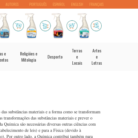
AUTORES
PORTUGUÊS
ESPAÑOL
ENGLISH
FRANÇAIS
Terras
Artes
as e
Religiões e
Desporto
e
e
entos
Mitologia
Locais
Letras
 das substâncias materiais e a forma como se transformam
as transformações das substâncias materiais e prever o
da Química são necessárias diversas outras ciências com
tabelecimento de leis) e para a Física (devido à
o). Por outro lado, a Química contribui também para