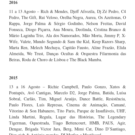
2016
11 a 13 Agosto – Rich & Mendes, Djeff Afrozila, Dj Zé Pedro, C4
Pedro, The Gift, Rui Veloso, Orelha Negra, Aurea, Os Azeitonas, O
Rappa, Jorge Palma & Sérgio Godinho, Nelson Freitas, David
Fonseca, Diogo Piçarra, Ana Moura, Deolinda, Cristina Branco &
Mário Laginha Trio, Ala dos Namorados, Mão Morta, Jimmy P, X-
Wife, Valete, Mundo Segundo & Sam the Kid, Keep Razors Sharp,
Marta Ren, Melech Mechaya, Capitão Fausto, Aline Frazão, Elida
Almeida, We Trust, Danças Ocultas & Orquestra Filarmonia das
Beiras, Roda de Choro de Lisboa e The Black Mamba.
2015
13 a 16 Agosto – Richie Campbell, Paulo Gonzo, Xutos &
Pontapés, Avô Cantigas, Marcelo D2, Jorge Palma, Batida, Luísa
Sobral, Carlão, Tim, Miguel Araújo, Dance Battle, Resistência,
Paulo Flores, Luís Represas, Cinema de Animação, Camané,
Vitorino & Son Habanero, Tito Paris, Parque de Insufláveis, UHF,
Linda Martini, Regula, Lugar das Histórias, The Legendary
Tigerman, Oquestrada, Tiago Bettencourt, HMB, PAUS, Agir,
Dengaz, Brigada Victor Jara, Berg, Mimi Cat, Dino D’Santiago,
Djay rich & António mendes, DJ Marfox e Mastiksoul