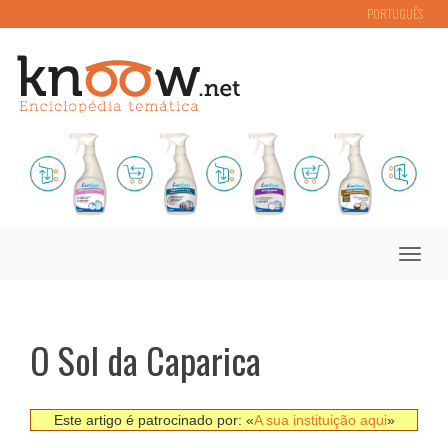
PORTUGUÊS
Toggle
naviga
O Sol da Caparica
Este artigo é patrocinado por: «
A sua instituição aqui
»