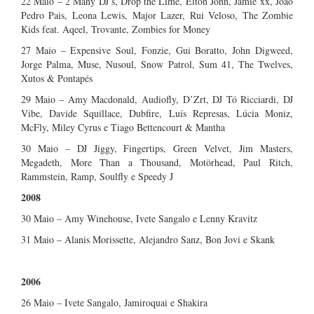
22 Maio – 2 Many DJ’s, Drop the Lime, Elton John, Jamie xx, João
Pedro Pais, Leona Lewis, Major Lazer, Rui Veloso, The Zombie
Kids feat. Aqeel, Trovante, Zombies for Money
27 Maio – Expensive Soul, Fonzie, Gui Boratto, John Digweed,
Jorge Palma, Muse, Nusoul, Snow Patrol, Sum 41, The Twelves,
Xutos & Pontapés
29 Maio – Amy Macdonald, Audiofly, D’Zrt, DJ Tó Ricciardi, DJ
Vibe, Davide Squillace, Dubfire, Luís Represas, Lúcia Moniz,
McFly, Miley Cyrus e Tiago Bettencourt & Mantha
30 Maio – DJ Jiggy, Fingertips, Green Velvet, Jim Masters,
Megadeth, More Than a Thousand, Motörhead, Paul Ritch,
Rammstein, Ramp, Soulfly e Speedy J
2008
30 Maio – Amy Winehouse, Ivete Sangalo e Lenny Kravitz
31 Maio – Alanis Morissette, Alejandro Sanz, Bon Jovi e Skank
2006
26 Maio – Ivete Sangalo, Jamiroquai e Shakira