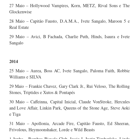
27 Maio – Hollywood Vampires, Korn, METZ, Rival Sons e The
Glockenwise
28 Maio – Capitão Fausto, D.A.M.A., Ivete Sangalo, Maroon 5 e
Real Estate
29 Maio – Avici, B Fachada, Charlie Puth, Hinds, Isaura e Ivete
Sangalo
2014
25 Maio – Aurea, Boss AC, Ivete Sangalo, Paloma Faith, Robbie
Williams e SILVA
29 Maio – Frankie Chavez, Gary Clark Jr., Rui Veloso, The Rolling
Stones, Triptides e Xutos & Pontapés
30 Maio – Caffeinna, Capital Inicial, Claude VonStroke, Hercules
and Love Affair, Linkin Park, Queens of the Stone Age, Steve Aoki
e Tiga
31 Maio – Apollonia, Arcade Fire, Capitão Fausto, Ed Sheeran,
Frivolous, Heymoonshaker, Lorde e Wild Beasts
1 Junho – Bombay Bicycle Club, Jessie J, Justin Timberlake, Linda