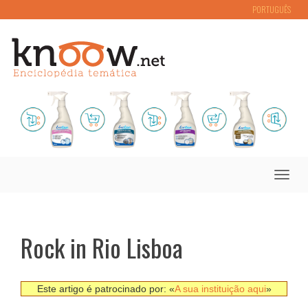
PORTUGUÊS
Toggle
naviga
Rock in Rio Lisboa
Este artigo é patrocinado por: «
A sua instituição aqui
»