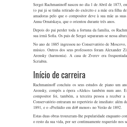
Sergei Rachmaninoff nasceu no dia 1 de Abril de 1873, e
(o pai já se tinha retirado do exército e a mãe era filha 
amadoras pelo que o compositor deve à sua mãe as suas p
Anna Ornatskaya, que o orientou durante três anos.
Depois do pai perder toda a fortuna da família, os Rac
sua irmã Sofia. Os pais de Sergei separaram-se nessa altura
No ano de 1885 ingressou no Conservatório de Moscovo, 
músico. Outros dos seus professores foram Alexander Zi
Arensky (harmonia). A casa de Zverev era frequentada
Scriabin.
Início de carreira
Rachmaninoff concluiu os seus estudos de piano um an
Arensky, compôs a ópera «Aleko» também num ano. Es
compositor foi, também, a terceira pessoa a receber 
Conservatório entraram no repertório de imediato: além d
1891, e o «Prelúdio em dó# menor» no Verão de 1892.
Estas duas obras trouxeram-lhe popularidade enquanto comp
o resto da sua vida, por ser continuamente requerido nos s