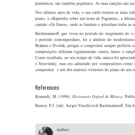
pianísticas, são também populares. As suas canções são rec
Nos últimos anos de vida, o seu estilo tornou-se mais r
piano, a «Rapsódia sobre um tema de Paganini», a última
cantata «Os Sinos», onde se fundem e articulam todas as s
Rachmaninoff, que viveu no período do surgimento do
do
o período contemporâneo, foi a antítese do modernismo
Brahms e Dvořák, porque o compositor sempre preferiu com
composições utilizam regularmente cantos, hinos e cançõe
Como resultado, no seu tempo de vida, nunca foi apreciad
e Stravinsky, mas era admirado por compositores como
compositor e um dos maiores virtuosos do piano do seu 
References:
Kennedy, M. (1994).
Dicionário Oxford de Música
. Publ
Ramos, P.J. (nd). Sergei Vassilievich Rachmaninoff. Em h
Author: