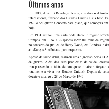
Últimos anos
Em 1917, devido à Revolução Russa, abandonou definitivam
internacional, fazendo dos Estados Unidos a sua base. P
1926 o seu quarto Concerto para piano, que começara em 
hoje.
Em 1931 assinou uma carta onde atacou o regime soviéti
Compôs, em 1934, a «Rapsódia sobre um tema de Paganini
no concerto do jubileu de Henry Wood, em Londres, e deu
as «Danças Sinfónicas» para orquestra.
Apesar da saúde débil, realizou uma digressão pelos EUA
da guerra. Além dos seus problemas de saúde, crescia 
transparecendo a ideia de um quase divórcio forçado d
totalmente a viver nos Estados Unidos). Depois de act
doente e morreu a 28 de Março de 1943.