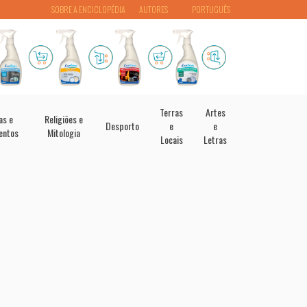
SOBRE A ENCICLOPÉDIA
AUTORES
PORTUGUÊS
Terras
Artes
as e
Religiões e
Desporto
e
e
entos
Mitologia
Locais
Letras