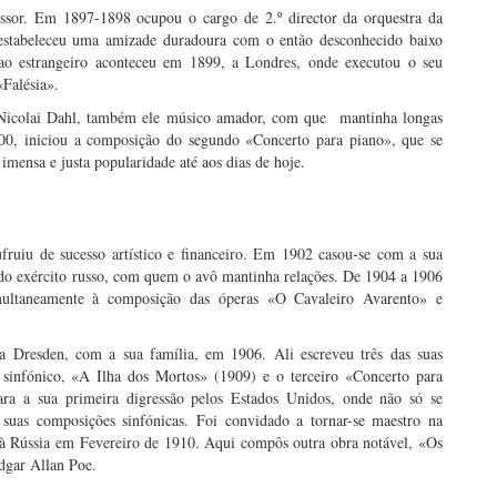
essor. Em 1897-1898 ocupou o cargo de 2.º director da orquestra da
stabeleceu uma amizade duradoura com o então desconhecido baixo
z ao estrangeiro aconteceu em 1899, a Londres, onde executou o seu
«Falésia».
m Nicolai Dahl, também ele músico amador, com que mantinha longas
00, iniciou a composição do segundo «Concerto para piano», que se
mensa e justa popularidade até aos dias de hoje.
ruiu de sucesso artístico e financeiro. Em 1902 casou-se com a sua
 do exército russo, com quem o avô mantinha relações. De 1904 a 1906
imultaneamente à composição das óperas «O Cavaleiro Avarento» e
ara Dresden, com a sua família, em 1906. Ali escreveu três das suas
 sinfónico, «A Ilha dos Mortos» (1909) e o terceiro «Concerto para
para a sua primeira digressão pelos Estados Unidos, onde não só se
uas composições sinfónicas. Foi convidado a tornar-se maestro na
 à Rússia em Fevereiro de 1910. Aqui compôs outra obra notável, «Os
dgar Allan Poe.