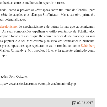
onhecidas entre as melhores do repertório russo.
efinado, como o provam as «Variações sobre um tema de Corelli», para
 série de canções e as «Danças Sinfónicas». Mas a sua obra-prima é a
uas potencialidades.
decafonismo
, do neoclassicismo e de outras formas que caracterizaram
. As suas composições espelham o estilo romântico de Tchaikovsky,
por e tocar em estilos que lhe eram queridos desde nascença: as suas
s popular e o seu virtuosismo pianístico era tecnicamente brilhante.
o por compositores que rejeitaram o estilo romântico, como
Schönberg
 Mahler, Ormandy e Mitropoulos. Hoje, é largamente admirado como
tempo.
icações Dom Quixote.
ttp://www.classical.net/music/comp.lst/rachmaninoff.php
02-03-2017