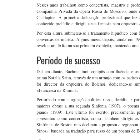
Nesses anos trabalhou como concertista, maestro e prof
Companhia Privada da Ópera Russa de Moscovo, onde e
Chaliapine. A primeira deslocação profissional que fe
conhecido prelúdio e dirigiu a sua fantasia para orquestra 
Por esta altura submeteu-se a tratamento hipnótico co
conversas de música. Alguns meses depois, ainda em 19
revelou um êxito na sua primeira exibição, mantendo uma i
Período de sucesso
Daí em diante, Rachmaninoff compôs com fluência e usuf
prima Natalia Satin, através de um arranjo com os padres
foi director da orquestra de Bolchoi, dedicando-se s
«Francesca da Rimini».
Perturbado com a agitação política russa, decidiu ir p
maiores obras: a sua segunda Sinfonia (1907), o poema
piano» (1909). Este último foi escrito, precisamente, 
apresentou como concertista, como também dirigiu as s
Sinfónica de Boston mas declinou a proposta e regressou
Sinos», baseada na tradução para russo de um poema de E