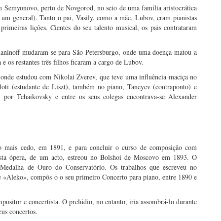
m Semyonovo, perto de Novgorod, no seio de uma família aristocrática
de um general). Tanto o pai, Vasily, como a mãe, Lubov, eram pianistas
rimeiras lições. Cientes do seu talento musical, os pais contrataram
hmaninoff mudaram-se para São Petersburgo, onde uma doença matou a
 e os restantes três filhos ficaram a cargo de Lubov.
onde estudou com Nikolai Zverev, que teve uma influência maciça no
loti (estudante de Liszt), também no piano, Taneyev (contraponto) e
 por Tchaikovsky e entre os seus colegas encontrava-se Alexander
o mais cedo, em 1891, e para concluir o curso de composição com
ta ópera, de um acto, estreou no Bolshoi de Moscovo em 1893. O
a Medalha de Ouro do Conservatório. Os trabalhos que escreveu no
e «Aleko», compôs o o seu primeiro Concerto para piano, entre 1890 e
ositor e concertista. O prelúdio, no entanto, iria assombrá-lo durante
eus concertos.