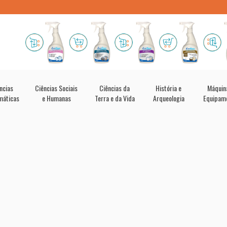
ncias
Ciências Sociais
Ciências da
História e
Máquin
máticas
e Humanas
Terra e da Vida
Arqueologia
Equipam