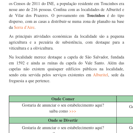
os Censos de 2011 do INE, a população residente em Toucinhos era
nesse ano de 216 pessoas. Confina com as localidades de Alburitel e
Toucinhos
de Vilar dos Prazeres. O povoamento em
é do tipo
disperso, com as casas a distribuir-se numa zona de planalto na base
da
Serra d’Aire
.
As principais atividades económicas da localidade são a pequena
agricultura e a pecuária de subsistência, com destaque para a
viticultura e a olivicultura.
Na localidade merece destaque a capela de São Salvador, fundada
em 1592 e ainda as ruínas da capela do Vale Santo. Além das
capelas não existem quaisquer edifícios públicos na localidade,
sendo esta servida pelos serviços existentes em
Alburitel
, sede da
freguesia a que pertence.
…
Onde Comer
Gostaria de anunciar o seu estabelecimento aqui?
Go
saiba como
>>>
Onde se Divertir
Gostaria de anunciar o seu estabelecimento aqui?
Go