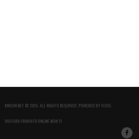
KNOOW.NET © 2015. ALL RIGHTS RESERVED. POWERED BY
VERSE
VISITORS:18881878 ONLINE NOW:11