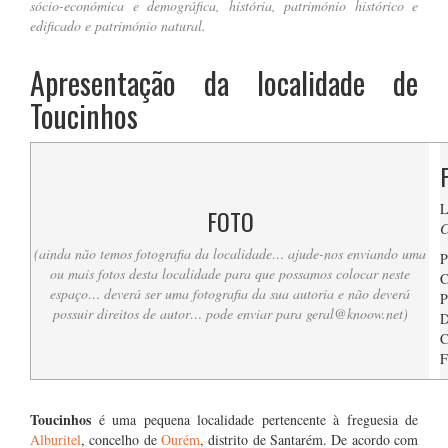
sócio-económica e demográfica, história, património histórico e
edificado e património natural.
Apresentação da localidade de
Toucinhos
L
FOTO
C
(ainda não temos fotografia da localidade… ajude-nos enviando uma
P
ou mais fotos desta localidade para que possamos colocar neste
C
espaço… deverá ser uma fotografia da sua autoria e não deverá
P
possuir direitos de autor… pode enviar para
geral@knoow.net
)
D
C
F
….
Toucinhos
é uma pequena localidade pertencente à freguesia de
Alburitel
, concelho de
Ourém
, distrito de Santarém. De acordo com