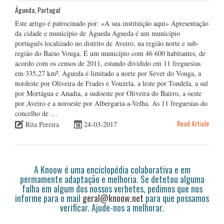
Águeda, Portugal
Este artigo é patrocinado por: «A sua instituição aqui» Apresentação
da cidade e município de Águeda Águeda é um município
português localizado no distrito de Aveiro, na região norte e sub-
região do Baixo Vouga. É um município com 46 600 habitantes, de
acordo com os censos de 2011, estando dividido em 11 freguesias
em 335,27 km². Águeda é limitado a norte por Sever do Vouga, a
nordeste por Oliveira de Frades e Vouzela, a leste por Tondela, a sul
por Mortágua e Anadia, a sudoeste por Oliveira do Bairro, a oeste
por Aveiro e a noroeste por Albergaria-a-Velha. As 11 freguesias do
concelho de …
Read Article
Rita Pereira
24-03-2017
A Knoow é uma enciclopédia colaborativa e em
permamente adaptação e melhoria. Se detetou alguma
falha em algum dos nossos verbetes, pedimos que nos
informe para o mail
geral@knoow.net
para que possamos
verificar. Ajude-nos a melhorar.