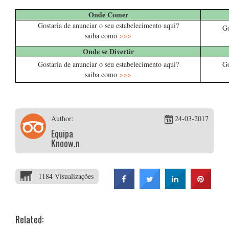
Onde Comer
Gostaria de anunciar o seu estabelecimento aqui?
Go
saiba como
>>>
Onde se Divertir
Gostaria de anunciar o seu estabelecimento aqui?
Go
saiba como
>>>
Author:
24-03-2017
Equipa
Knoow.net
1184 Visualizações
Related: