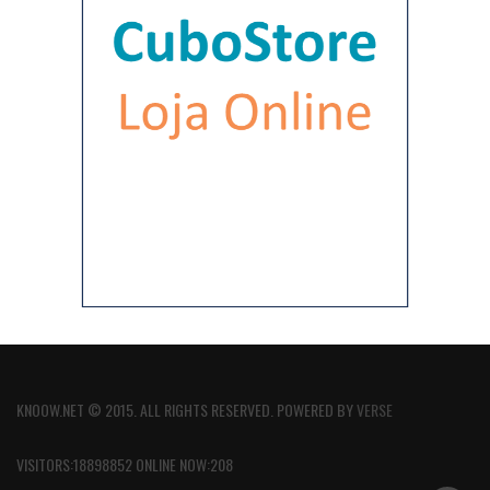
KNOOW.NET © 2015. ALL RIGHTS RESERVED. POWERED BY
VERSE
VISITORS:18898852 ONLINE NOW:208