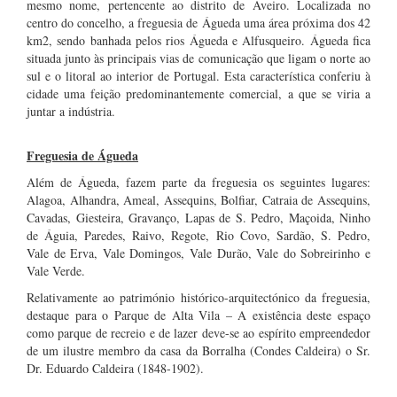
mesmo nome, pertencente ao distrito de Aveiro. Localizada no
centro do concelho, a freguesia de Águeda uma área próxima dos 42
km2, sendo banhada pelos rios Águeda e Alfusqueiro. Águeda fica
situada junto às principais vias de comunicação que ligam o norte ao
sul e o litoral ao interior de Portugal. Esta característica conferiu à
cidade uma feição predominantemente comercial, a que se viria a
juntar a indústria.
Freguesia de Águeda
Além de Águeda, fazem parte da freguesia os seguintes lugares:
Alagoa, Alhandra, Ameal, Assequins, Bolfiar, Catraia de Assequins,
Cavadas, Giesteira, Gravanço, Lapas de S. Pedro, Maçoida, Ninho
de Águia, Paredes, Raivo, Regote, Rio Covo, Sardão, S. Pedro,
Vale de Erva, Vale Domingos, Vale Durão, Vale do Sobreirinho e
Vale Verde.
Relativamente ao património histórico-arquitectónico da freguesia,
destaque para o Parque de Alta Vila – A existência deste espaço
como parque de recreio e de lazer deve-se ao espírito empreendedor
de um ilustre membro da casa da Borralha (Condes Caldeira) o Sr.
Dr. Eduardo Caldeira (1848-1902).
…