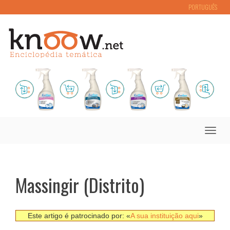
PORTUGUÊS
Toggle
naviga
Massingir (Distrito)
Este artigo é patrocinado por: «
A sua instituição aqui
»