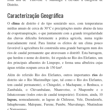
Distrito.
Caracterização Geográfica
clima
O
de distrito é do tipo semiárido seco, com temperaturas
médias anuais de cerca de 30°C e precipitações muito abaixo da taxa
de evapotranspiração, o que juntamente com a grande irregularidade
das chuvas dificulta fortemente a prática agrícola, numa região
marcadamente rural. Para limitar os efeitos de um clima pouco
favorável à agricultura foi construída uma grande barragem num dos
rios de caudal permanente que atravessam o distrit0. Esta barragem,
que herdou o nome do distrito, foi erguida no Rio dos Elefantes, um
dos principais afluentes do Limpopo, e forma uma albufeira cujas
águas retidas ocupam cerca de 150 km².
rios
Além do referido Rio dos Elefantes, outros importantes
do
distrito são o Rio Mazimulhpe (que, tal como o Rio dos Elefantes,
tem caudal permanente), o Chingedzi, o Machapane, o Benhuca, o
Zambalala, o Chivambalane, Nhamvotso, o Nhapombe e o
Inhatcozoane (todos estes de caudal temporário). Existem, ainda, 10
lagoas,
nomeadamente, as lagoas de Chileusse, Vele, Dzendzenfu,
Inhaphessane, Malopane, Furene, Pumbe, Nhavalungo, Nhatindzau
e Namagungo.