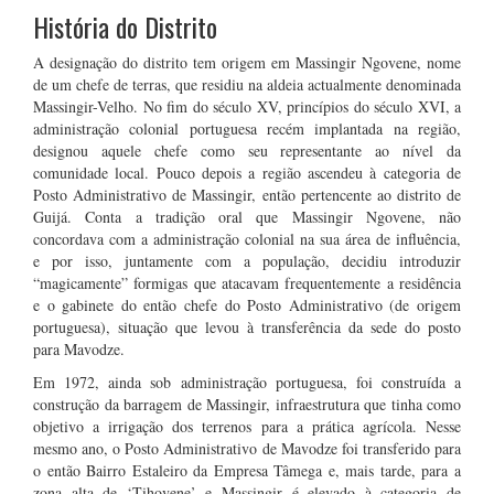
História do Distrito
A designação do distrito tem origem em Massingir Ngovene, nome
de um chefe de terras, que residiu na aldeia actualmente denominada
Massingir-Velho. No fim do século XV, princípios do século XVI, a
administração colonial portuguesa recém implantada na região,
designou aquele chefe como seu representante ao nível da
comunidade local. Pouco depois a região ascendeu à categoria de
Posto Administrativo de Massingir, então pertencente ao distrito de
Guijá. Conta a tradição oral que Massingir Ngovene, não
concordava com a administração colonial na sua área de influência,
e por isso, juntamente com a população, decidiu introduzir
“magicamente” formigas que atacavam frequentemente a residência
e o gabinete do então chefe do Posto Administrativo (de origem
portuguesa), situação que levou à transferência da sede do posto
para Mavodze.
Em 1972, ainda sob administração portuguesa, foi construída a
construção da barragem de Massingir, infraestrutura que tinha como
objetivo a irrigação dos terrenos para a prática agrícola. Nesse
mesmo ano, o Posto Administrativo de Mavodze foi transferido para
o então Bairro Estaleiro da Empresa Tâmega e, mais tarde, para a
zona alta de ‘Tihovene’ e Massingir é elevado à categoria de