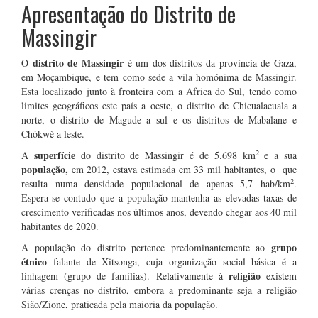
Apresentação do Distrito de
Massingir
distrito de Massingir
O
é um dos distritos da província de Gaza,
em Moçambique, e tem como sede a vila homónima de Massingir.
Esta localizado junto à fronteira com a África do Sul, tendo como
limites geográficos este país a oeste, o distrito de Chicualacuala a
norte, o distrito de Magude a sul e os distritos de Mabalane e
Chókwè a leste.
2
superfície
A
do distrito de Massingir é de 5.698 km
e a sua
população,
em 2012, estava estimada em 33 mil habitantes, o que
2
resulta numa densidade populacional de apenas 5,7 hab/km
.
Espera-se contudo que a população mantenha as elevadas taxas de
crescimento verificadas nos últimos anos, devendo chegar aos 40 mil
habitantes de 2020.
grupo
A população do distrito pertence predominantemente ao
étnico
falante de Xitsonga, cuja organização social básica é a
religião
linhagem (grupo de famílias). Relativamente à
existem
várias crenças no distrito, embora a predominante seja a religião
Sião/Zione, praticada pela maioria da população.