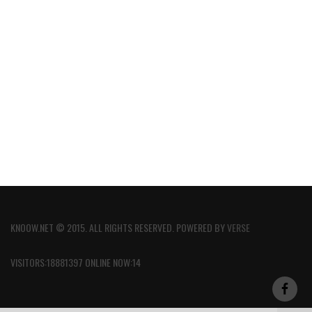
KNOOW.NET © 2015. ALL RIGHTS RESERVED. POWERED BY
VERSE
VISITORS:18881397 ONLINE NOW:14