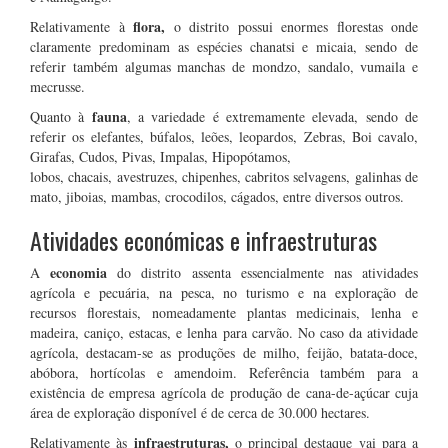
flora,
Relativamente à
o distrito possui enormes florestas onde
claramente predominam as espécies chanatsi e micaia, sendo de
referir também algumas manchas de mondzo, sandalo, vumaila e
mecrusse.
fauna
Quanto à
, a variedade é extremamente elevada, sendo de
referir os elefantes, búfalos, leões, leopardos, Zebras, Boi cavalo,
Girafas, Cudos, Pivas, Impalas, Hipopótamos,
lobos, chacais, avestruzes, chipenhes, cabritos selvagens, galinhas de
mato, jiboias, mambas, crocodilos, cágados, entre diversos outros.
Atividades económicas e infraestruturas
economia
A
do distrito assenta essencialmente nas atividades
agrícola e pecuária, na pesca, no turismo e na exploração de
recursos florestais, nomeadamente plantas medicinais, lenha e
madeira, caniço, estacas, e lenha para carvão. No caso da atividade
agrícola, destacam-se as produções de milho, feijão, batata-doce,
abóbora, hortícolas e amendoim. Referência também para a
existência de empresa agrícola de produção de cana-de-açúcar cuja
área de exploração disponível é de cerca de 30.000 hectares.
infraestruturas,
Relativamente às
o principal destaque vai para a