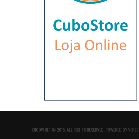
KNOOW.NET © 2015. ALL RIGHTS RESERVED. POWERED BY
VERSE