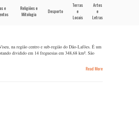
Terras
Artes
as e
Religiões e
Desporto
e
e
entos
Mitologia
Locais
Letras
Viseu, na região centro e sub-região do Dão-Lafões. É um
estando dividido em 14 freguesias em 348,68 km². São
Read More