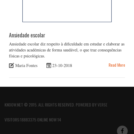
Ansiedade escolar
Ansiedade escolar diz respeito à dificuldade em estudar e elaborar as
atividades académicas de forma saudável, o que traz consequências
físicas e psicológicas.
Read More
Maria Fontes
23-10-2018
KNOOW.NET © 2015. ALL RIGHTS RESERVED. POWERED BY
VERSE
VISITORS:18883375 ONLINE NOW:14