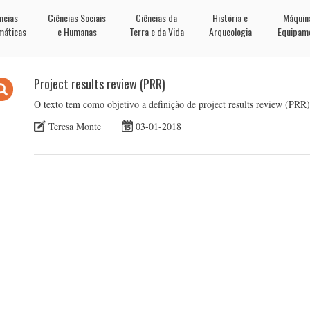
ncias
Ciências Sociais
Ciências da
História e
Máquin
máticas
e Humanas
Terra e da Vida
Arqueologia
Equipam
Project results review (PRR)
O texto tem como objetivo a definição de project results review (PRR)
Teresa Monte
03-01-2018