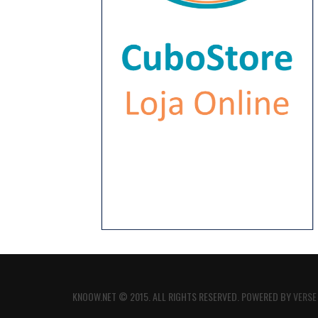
KNOOW.NET © 2015. ALL RIGHTS RESERVED. POWERED BY
VERSE