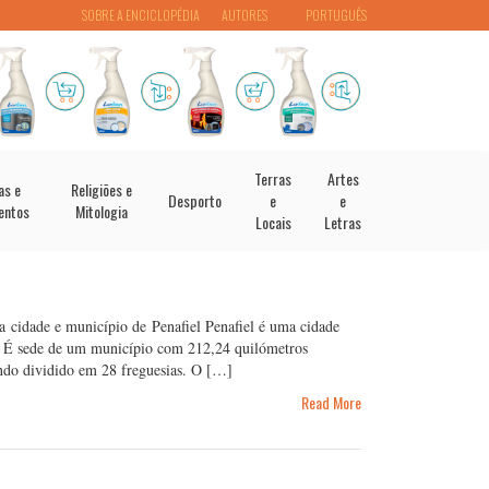
SOBRE A ENCICLOPÉDIA
AUTORES
PORTUGUÊS
Terras
Artes
as e
Religiões e
Desporto
e
e
entos
Mitologia
Locais
Letras
da cidade e município de Penafiel Penafiel é uma cidade
a. É sede de um município com 212,24 quilómetros
ando dividido em 28 freguesias. O […]
Read More