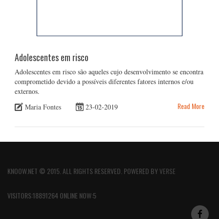
Adolescentes em risco
Adolescentes em risco são aqueles cujo desenvolvimento se encontra
comprometido devido a possíveis diferentes fatores internos e/ou
externos.
Read More
Maria Fontes
23-02-2019
KNOOW.NET © 2015. ALL RIGHTS RESERVED. POWERED BY
VERSE
VISITORS:18891264 ONLINE NOW:5