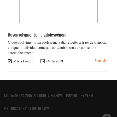
Desenvolvimento na adolescência
O desenvolvimento na adolescência diz respeito à frase de transição
em que o indivíduo começa a construir o seu autoconceito e
autoconhecimento.
Read More
Maria Fontes
24-02-2019
KNOOW.NET © 2015. ALL RIGHTS RESERVED. POWERED BY
VERSE
VISITORS:18899169 ONLINE NOW:2