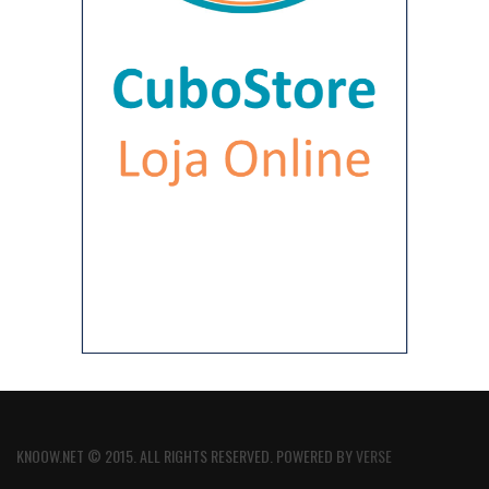
KNOOW.NET © 2015. ALL RIGHTS RESERVED. POWERED BY
VERSE