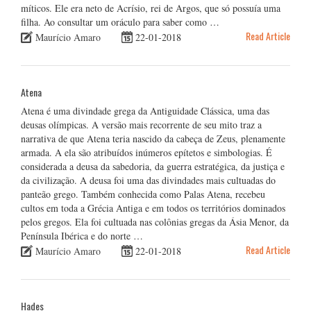
míticos. Ele era neto de Acrísio, rei de Argos, que só possuía uma
filha. Ao consultar um oráculo para saber como …
Read Article
Maurício Amaro
22-01-2018
Atena
Atena é uma divindade grega da Antiguidade Clássica, uma das
deusas olímpicas. A versão mais recorrente de seu mito traz a
narrativa de que Atena teria nascido da cabeça de Zeus, plenamente
armada. A ela são atribuídos inúmeros epítetos e simbologias. É
considerada a deusa da sabedoria, da guerra estratégica, da justiça e
da civilização. A deusa foi uma das divindades mais cultuadas do
panteão grego. Também conhecida como Palas Atena, recebeu
cultos em toda a Grécia Antiga e em todos os territórios dominados
pelos gregos. Ela foi cultuada nas colônias gregas da Ásia Menor, da
Península Ibérica e do norte …
Read Article
Maurício Amaro
22-01-2018
Hades