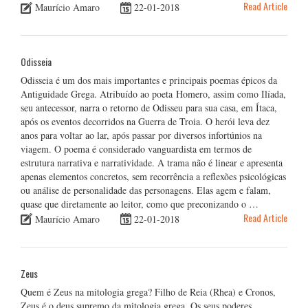
Read Article
Maurício Amaro
22-01-2018
Odisseia
Odisseia é um dos mais importantes e principais poemas épicos da
Antiguidade Grega. Atribuído ao poeta Homero, assim como Ilíada,
seu antecessor, narra o retorno de Odisseu para sua casa, em Ítaca,
após os eventos decorridos na Guerra de Troia. O herói leva dez
anos para voltar ao lar, após passar por diversos infortúnios na
viagem. O poema é considerado vanguardista em termos de
estrutura narrativa e narratividade. A trama não é linear e apresenta
apenas elementos concretos, sem recorrência a reflexões psicológicas
ou análise de personalidade das personagens. Elas agem e falam,
quase que diretamente ao leitor, como que preconizando o …
Read Article
Maurício Amaro
22-01-2018
Zeus
Quem é Zeus na mitologia grega? Filho de Reia (Rhea) e Cronos,
Zeus é o deus supremo da mitologia grega. Os seus poderes