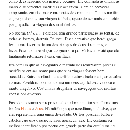
como deus supremo dos mares e oceanos. Ele comanda as ondas, as
marés e as correntes marítimas e oceânicas, além de provocar
tempestades em alto mar e nas praias do continente. O deus auxilia
os gregos durante sua viagem à Troia, apesar de ser mais conhecido
por prejudicar a viagem dos marinheiros.
No poema
Odisseia
, Poseidon tem grande participação ao tentar, de
todas as formas, destruir Odisseu. Diz a narrativa que herói grego
feriu uma das crias de um dos ciclopes do deus dos mares, o que
levou Poseidon a se vingar do guerreiro por vários anos até que ele
finalmente retornasse à casa, em Ítaca.
Era comum que os navegantes e marinheiros realizassem preces e
sacrifícios em seu nome para que suas viagens fossem bem-
sucedidas. Entre os rituais de sacrifício estava incluso afogar cavalos
no mar. Poseidon, no entanto, era um deus caprichoso, vaidoso e
muito vingativo. Costumava atrapalhar as navegações dos mortais
apenas por diversão.
Poseidon costuma ser representado de forma muito semelhante aos
irmãos
Hades
e
Zeus
. Há mitólogos que acreditam, inclusive, que
eles representam uma única divindade. Os três possuem barba e
cabelos espessos e quase sempre aparecem nus. Ele costuma ser
melhor identificado por portar em grande parte das esculturas um