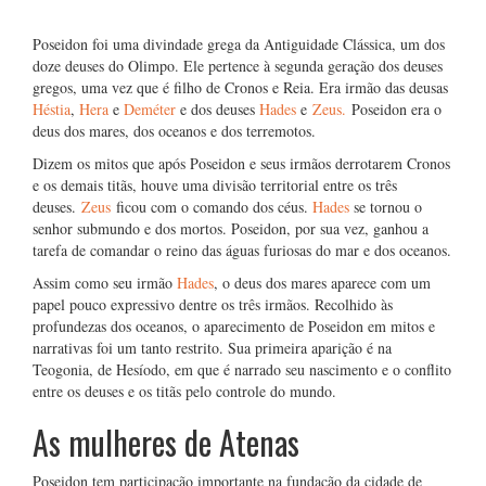
Poseidon foi uma divindade grega da Antiguidade Clássica, um dos
doze deuses do Olimpo. Ele pertence à segunda geração dos deuses
gregos, uma vez que é filho de Cronos e Reia. Era irmão das deusas
Héstia
,
Hera
e
Deméter
e dos deuses
Hades
e
Zeus.
Poseidon era o
deus dos mares, dos oceanos e dos terremotos.
Dizem os mitos que após Poseidon e seus irmãos derrotarem Cronos
e os demais titãs, houve uma divisão territorial entre os três
deuses.
Zeus
ficou com o comando dos céus.
Hades
se tornou o
senhor submundo e dos mortos. Poseidon, por sua vez, ganhou a
tarefa de comandar o reino das águas furiosas do mar e dos oceanos.
Assim como seu irmão
Hades
, o deus dos mares aparece com um
papel pouco expressivo dentre os três irmãos. Recolhido às
profundezas dos oceanos, o aparecimento de Poseidon em mitos e
narrativas foi um tanto restrito. Sua primeira aparição é na
Teogonia, de Hesíodo, em que é narrado seu nascimento e o conflito
entre os deuses e os titãs pelo controle do mundo.
As mulheres de Atenas
Poseidon tem participação importante na fundação da cidade de