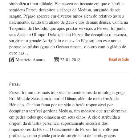
simboliza a imortalidade. Ele nasceu no instante em que o herói e
semideus Perseu decapitou a cabeça de Medusa, surgindo de seu
sangue. Pégaso aparece em diversos mitos além do relativo ao seu
nascimento, sendo um aliado de Zeus e dos demais deuses. Conta na
Teogonia, de Hesíodo, que após prestar serviços a Perseu, foi juntar-
se a Zeus no Olimpo: Dela, quando Perseu lhe decapitou o pescoço,
surgiram o grande Aurigládio e o cavalo Pégaso; tem este nome
porque ao pé das águas do Oceano nasceu, o outro com o gládio de
ouro nas …
Read Article
Maurício Amaro
22-01-2018
Perseu
Perseu foi um dos mais importantes semideuses da mitologia grega.
Era filho de Zeus com a mortal Dânae, além de meio-irmão de
Héracles. Ganhou fama por ter sido o herói responsável por
decapitar a terrível gordona Medusa, um monstro que transformava
em pedra todos que olhassem em seus olhos. A ele é atribuída a
origem da dinastia persênica, supostamente ancestral dos
imperadores da Pérsia. O nascimento de Perseu foi envolto por
profecias, como grande parte do surgimento de heróis gregos