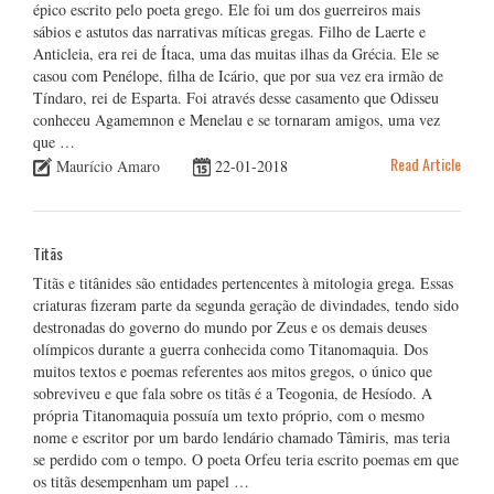
épico escrito pelo poeta grego. Ele foi um dos guerreiros mais
sábios e astutos das narrativas míticas gregas. Filho de Laerte e
Anticleia, era rei de Ítaca, uma das muitas ilhas da Grécia. Ele se
casou com Penélope, filha de Icário, que por sua vez era irmão de
Tíndaro, rei de Esparta. Foi através desse casamento que Odisseu
conheceu Agamemnon e Menelau e se tornaram amigos, uma vez
que …
Read Article
Maurício Amaro
22-01-2018
Titãs
Titãs e titânides são entidades pertencentes à mitologia grega. Essas
criaturas fizeram parte da segunda geração de divindades, tendo sido
destronadas do governo do mundo por Zeus e os demais deuses
olímpicos durante a guerra conhecida como Titanomaquia. Dos
muitos textos e poemas referentes aos mitos gregos, o único que
sobreviveu e que fala sobre os titãs é a Teogonia, de Hesíodo. A
própria Titanomaquia possuía um texto próprio, com o mesmo
nome e escritor por um bardo lendário chamado Tâmiris, mas teria
se perdido com o tempo. O poeta Orfeu teria escrito poemas em que
os titãs desempenham um papel …