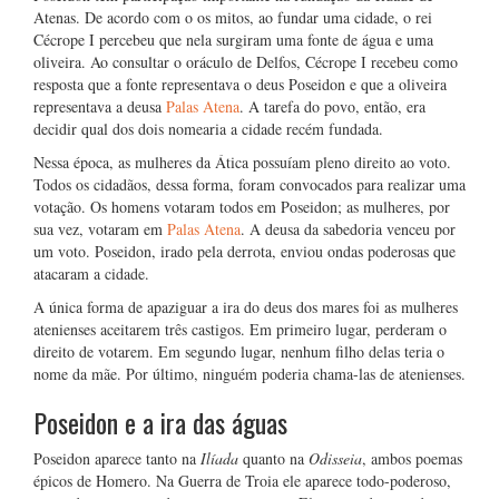
Atenas. De acordo com o os mitos, ao fundar uma cidade, o rei
Cécrope I percebeu que nela surgiram uma fonte de água e uma
oliveira. Ao consultar o oráculo de Delfos, Cécrope I recebeu como
resposta que a fonte representava o deus Poseidon e que a oliveira
representava a deusa
Palas Atena
. A tarefa do povo, então, era
decidir qual dos dois nomearia a cidade recém fundada.
Nessa época, as mulheres da Ática possuíam pleno direito ao voto.
Todos os cidadãos, dessa forma, foram convocados para realizar uma
votação. Os homens votaram todos em Poseidon; as mulheres, por
sua vez, votaram em
Palas Atena
. A deusa da sabedoria venceu por
um voto. Poseidon, irado pela derrota, enviou ondas poderosas que
atacaram a cidade.
A única forma de apaziguar a ira do deus dos mares foi as mulheres
atenienses aceitarem três castigos. Em primeiro lugar, perderam o
direito de votarem. Em segundo lugar, nenhum filho delas teria o
nome da mãe. Por último, ninguém poderia chama-las de atenienses.
Poseidon e a ira das águas
Poseidon aparece tanto na
Ilíada
quanto na
Odisseia
, ambos poemas
épicos de Homero. Na Guerra de Troia ele aparece todo-poderoso,