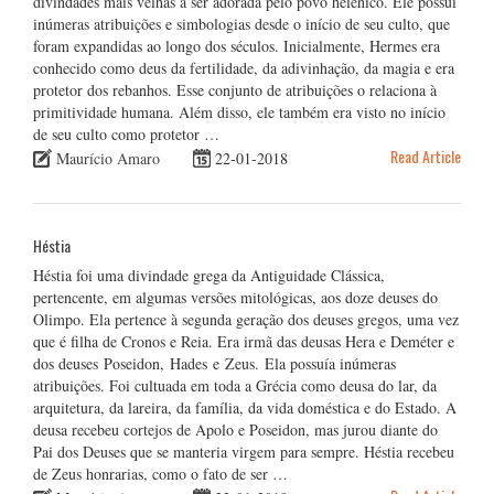
divindades mais velhas a ser adorada pelo povo helênico. Ele possui
inúmeras atribuições e simbologias desde o início de seu culto, que
foram expandidas ao longo dos séculos. Inicialmente, Hermes era
conhecido como deus da fertilidade, da adivinhação, da magia e era
protetor dos rebanhos. Esse conjunto de atribuições o relaciona à
primitividade humana. Além disso, ele também era visto no início
de seu culto como protetor …
Read Article
Maurício Amaro
22-01-2018
Héstia
Héstia foi uma divindade grega da Antiguidade Clássica,
pertencente, em algumas versões mitológicas, aos doze deuses do
Olimpo. Ela pertence à segunda geração dos deuses gregos, uma vez
que é filha de Cronos e Reia. Era irmã das deusas Hera e Deméter e
dos deuses Poseidon, Hades e Zeus. Ela possuía inúmeras
atribuições. Foi cultuada em toda a Grécia como deusa do lar, da
arquitetura, da lareira, da família, da vida doméstica e do Estado. A
deusa recebeu cortejos de Apolo e Poseidon, mas jurou diante do
Pai dos Deuses que se manteria virgem para sempre. Héstia recebeu
de Zeus honrarias, como o fato de ser …