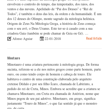
envolvem o controlo do tempo, das tempestades, dos raios, dos
ventos e das nuvens. Apelidado de “Pai dos Deuses” e “Rei de
Todos”, é também o deus das leis, da ordem e da humanidade. É um
dos 12 deuses do Olimpo, monte sagrado da mitologia helénica.
Origem de Zeus Na Mitologia Grega, a história de Zeus começa
com o seu avô, o Deus Uranus. Este ter-se-á casado com a sua
criadora Gaia (também se pode chamar de Geia ou Gé). …
Read Article
Afonso Aguiar
22-01-2018
Minotauro
Minotauro é uma criatura pertencente à mitologia grega. De forma
sucinta, referem-se a ele nos mitos gregos como parte homem, parte
ouro, ou como tendo corpo de homem e cabeça de touro. Ele
habitava o centro de uma construção elaborada pelo arquiteto
cretense Dédalo e por seu filho Ícaro, chamada de Labirinto, a
pedido do rei de Creta, Minos. Embora se acredite que a criatura se
chamava Minotauro, em Creta era chamada de Astérion, nome que
Minos pegou de seu pai adotivo. Minotauro, em grego, significa
justamente “Touro de Minos”, o que faz sentido já que o monstro
era, de certa …