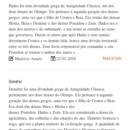
Hades foi uma divindade grega da Antiguidade Clássica, um dos
doze deuses do Olimpo. Ele pertence à segunda geração dos deuses
gregos, uma vez que é filho de Cronos e Reia. Era irmão das deusas
Héstia, Hera e Deméter e dos deuses Poseidon e Zeus. Hades era o
deus dos mortos e do submundo, e seu nome se estendia ao reino
que governava. Dizem os mitos que após Hades e seus irmãos
derrotarem Cronos e os demais titãs, houve uma divisão territorial
entre os três deuses. Zeus ficou responsável por comandar o céu.
Poseidon se tornou o senhor dos mares e …
Read Article
Maurício Amaro
22-01-2018
Deméter
Deméter foi uma divindade grega da Antiguidade Clássica,
pertencente aos doze deuses do Olimpo. Ela pertence à segunda
geração dos deuses gregos, uma vez que é filha de Cronos e Reia.
Era irmã das deusas Hera e Héstia e dos
deuses Poseidon, Hades e Zeus. Ela era considerada a deusa da
agricultura, das colheitas e das estações do ano. Deméter fornecia o
trigo, que era a planta símbolo da civilização grega. A qualidade de
deusa da agricultura fez com que Deméter e Dionísio realizassem