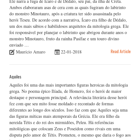
Ele narra a fuga de Ícaro e de Dédalo, seu pai, da ilha de Creta.
Ambos elaboraram asas de cera com as quais fugiram do labirinto
do monstro Minotauro, após a criatura ter sido assassinada pelo
herói Teseu. De acordo com a narrativa, Ícaro era filho de Dédalo,
um dos mais sábios e habilidosos arquitetos da mitologia grega. Ele
foi responsável por planejar o labirinto que abrigou durante anos o
monstro Minotauro, fruto da rainha Pasífae e um touro divino
enviado …
Read Article
Maurício Amaro
22-01-2018
Aquiles
Aquiles foi uma das mais importantes figuras heroicas da mitologia
grega. No poema épico Ilíada, de Homero, foi o herói de maior
destaque e personagem principal. A relevância literária desse herói
fez com que seu mito fosse moldado e recontado de formas
diferentes ao longo dos séculos. Isso faz com que Aquiles seja uma
das figuras míticas mais atemporais da Grécia. Ele era filho da
nereida Tétis e do rei dos mirmidões, Peleu. Há referências
mitológicas que colocam Zeus e Poseidon como rivais em uma
disputa pelo amor de Tétis. Prometeu, o mesmo que daria o fogo aos