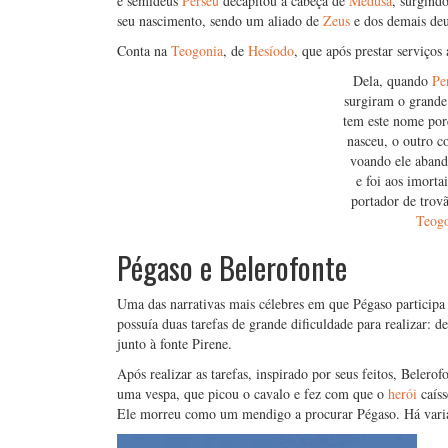
e semideus
Perseu
decapitou a cabeça de
Medusa
, surgind
seu nascimento, sendo um aliado de
Zeus
e dos demais deu
Conta na
Teogonia
, de
Hesíodo
, que após prestar serviços
Dela, quando
Pe
surgiram o grande
tem este nome por
nasceu, o outro c
voando ele aband
e foi aos imorta
portador de trov
Teog
Pégaso e Belerofonte
Uma das narrativas mais célebres em que Pégaso participa
possuía duas tarefas de grande dificuldade para realizar: 
junto à fonte Pirene.
Após realizar as tarefas, inspirado por seus feitos, Beler
uma vespa, que picou o cavalo e fez com que o
herói
caís
Ele morreu como um mendigo a procurar Pégaso. Há vari