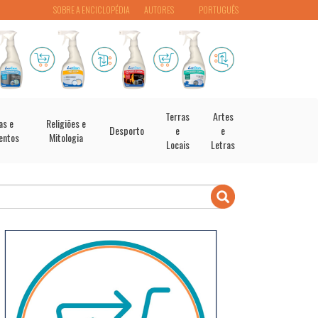
SOBRE A ENCICLOPÉDIA
AUTORES
PORTUGUÊS
Terras
Artes
as e
Religiões e
Desporto
e
e
entos
Mitologia
Locais
Letras