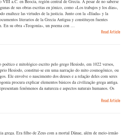
o VIII a.C. en Beocia, región central de Grecia. A pesar de no saberse
gunas de sus obras escritas en jónico, como «Los trabajos y los días»,
 enaltece las virtudes de la justicia. Junto con la «Ilíada» y la
cumentos literarios de la Grecia Antigua y constituyen fuentes
gión. En su obra «Teogonía», un poema con …
Read Article
 poético e mitológico escrito pelo grego Hesíodo, em 1022 versos,
óprio Hesíodo, constitui-se em uma narração do mito cosmogônico, ou
gos. Ele envolve o nascimento dos deuses e a relação deles com seres
onia procura explicar elementos básicos da civilização grega antiga.
epresentam fenômenos da natureza e aspectos naturais humanos. Os
Read Article
gia grega. Era filho de Zeus com a mortal Dânae, além de meio-irmão