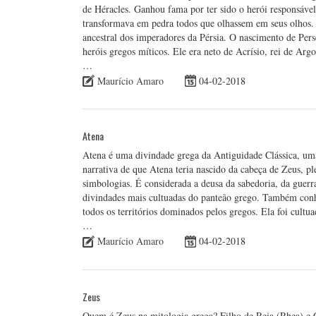
de Héracles. Ganhou fama por ter sido o herói responsáve
transformava em pedra todos que olhassem em seus olhos. A
ancestral dos imperadores da Pérsia. O nascimento de Pers
heróis gregos míticos. Ele era neto de Acrísio, rei de Ar
…
Maurício Amaro
04-02-2018
Atena
Atena é uma divindade grega da Antiguidade Clássica, uma
narrativa de que Atena teria nascido da cabeça de Zeus, p
simbologias. É considerada a deusa da sabedoria, da guerra 
divindades mais cultuadas do panteão grego. Também conh
todos os territórios dominados pelos gregos. Ela foi cultu
…
Maurício Amaro
04-02-2018
Zeus
Quem é Zeus na mitologia grega? Filho de Reia (Rhea) e 