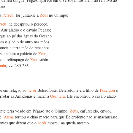
o de seu sangue. Pégaso aparece em diversos mitos além do relativo ao
ses.
 a
Perseu
, foi juntar-se a
Zeus
no Olimpo:
rseu
lhe decapitou o pescoço,
 Aurigládio e o cavalo Pégaso;
que ao pé das águas do Oceano
om o gládio de ouro nas mãos,
onou a terra mãe de rebanhos
is e habita o palácio de
Zeus
,
ão e relâmpago de
Zeus
sábio.
onia
, vv. 280-286.
 é em relação ao
herói
Belerofonte. Belerofonte era filho de
Poseidon
e
derrotar as Amazonas e matar a
Quimera
. Ele encontrou o cavalo alado
ofonte teria voado em Pégaso até o Olimpo.
Zeus
, enfurecido, enviou
se.
Atena
tornou o chão macio para que Belerofonte não se machucasse.
antes que dizem que o
herói
morreu na queda mesmo.