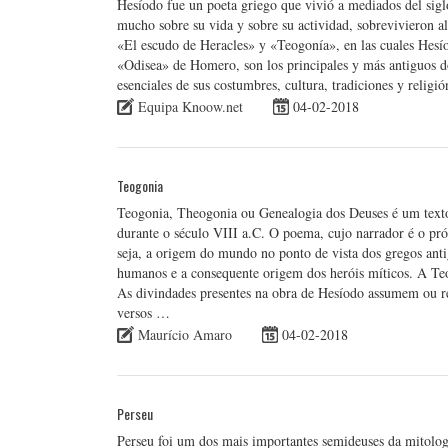
Hesíodo fue un poeta griego que vivió a mediados del sigl
mucho sobre su vida y sobre su actividad, sobrevivieron al
«El escudo de Heracles» y «Teogonía», en las cuales Hesíodo
«Odisea» de Homero, son los principales y más antiguos do
esenciales de sus costumbres, cultura, tradiciones y reli
Equipa Knoow.net
04-02-2018
Teogonia
Teogonia, Theogonia ou Genealogia dos Deuses é um texto
durante o século VIII a.C. O poema, cujo narrador é o pr
seja, a origem do mundo no ponto de vista dos gregos anti
humanos e a consequente origem dos heróis míticos. A Teog
As divindades presentes na obra de Hesíodo assumem ou r
versos …
Maurício Amaro
04-02-2018
Perseu
Perseu foi um dos mais importantes semideuses da mitolo