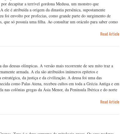
l por decapitar a terrível gordona Medusa, um monstro que
 ele é atribuída a origem da dinastia persênica, supostamente
eu foi envolto por profecias, como grande parte do surgimento de
gos, que só possuía uma filha. Ao consultar um oráculo para saber como
Read Article
 das deusas olímpicas. A versão mais recorrente de seu mito traz a
lenamente armada. A ela são atribuídos inúmeros epítetos e
estratégica, da justiça e da civilização. A deusa foi uma das
ecida como Palas Atena, recebeu cultos em toda a Grécia Antiga e em
ada nas colônias gregas da Ásia Menor, da Península Ibérica e do norte
Read Article
Cronos, Zeus é o deus supremo da mitologia grega. Os seus poderes