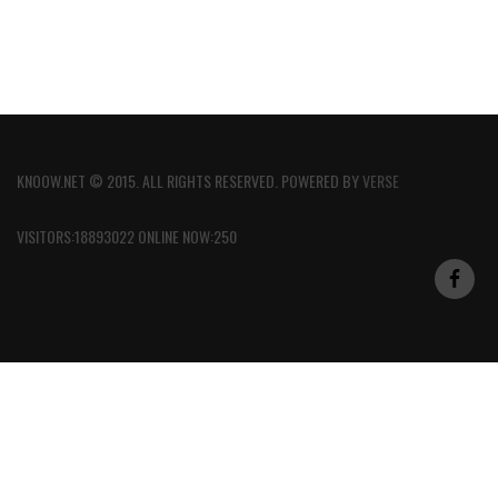
KNOOW.NET © 2015. ALL RIGHTS RESERVED. POWERED BY
VERSE
VISITORS:18893022 ONLINE NOW:250