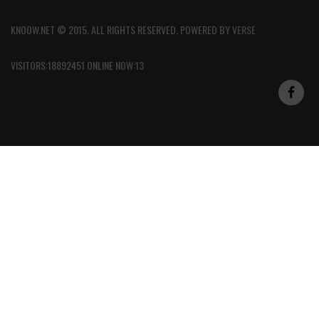
KNOOW.NET © 2015. ALL RIGHTS RESERVED. POWERED BY
VERSE
VISITORS:18892451 ONLINE NOW:13