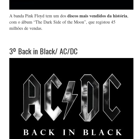
discos mais vendidos da história
A banda Pink Floyd tem um dos
,
com o álbum “The Dark Side of the Moon”, que registou 45
milhões de vendas.
3º
Back in Black/ AC/DC