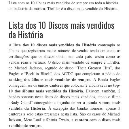
Lista com os 10 álbuns mais vendidos de sempre em toda a história
da indústria da música. Thriller é o disco mais vendido da História.
Lista dos 10 Discos mais vendidos
da História
lista dos 10 discos mais vendidos da História
A
contempla os
álbuns que registaram maior número de vendas tendo em conta as
certificações que os discos obtêm em cada país, assim como as
vendas reais e virtuais. O disco mais vendido de sempre é Thriller,
de Michael Jackson
, seguido do disco “Their Greatest Hits”, dos
Eagles e “Back in Black”, dos AC/DC
que completam o pódio do
ranking dos álbuns mais vendidos de sempre
. A Banda Eagles
top-
conseguem ser os únicos cantores que colocam 2 álbuns seus no
10 dos álbuns mais vendidos da História
. Existem, também, 2
bandas sonoras nesta listas de discos mais vendidos, tendo o filme
banda sonora mais
“Body Guard” conseguido a façanha de ser a
vendida da História
. À excepção das bandas sonoras, apenas 3
cantores a solo estão presentes nesta lista. São os casos de Michael
cantora com o disco mais
Jackson, Meat Loaf e Shania Twain, a
vendido de sempre
.