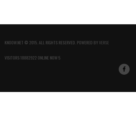
KNOOW.NET © 2015. ALL RIGHTS RESERVED. POWERED BY
VERSE
VISITORS:18882922 ONLINE NOW:5