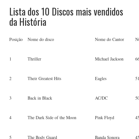
Lista dos 10 Discos mais vendidos
da História
Posição
Nome do disco
Nome do Cantor
N
1
Thriller
Michael Jackson
6
2
Their Greatest Hits
Eagles
5
3
Back in Black
AC/DC
5
4
The Dark Side of the Moon
Pink Floyd
4
5
The Body Guard
Banda Sonora
4