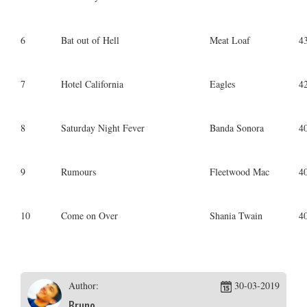
6
Bat out of Hell
Meat Loaf
4
7
Hotel California
Eagles
4
8
Saturday Night Fever
Banda Sonora
4
9
Rumours
Fleetwood Mac
4
10
Come on Over
Shania Twain
4
Author:
30-03-2019
Bruno