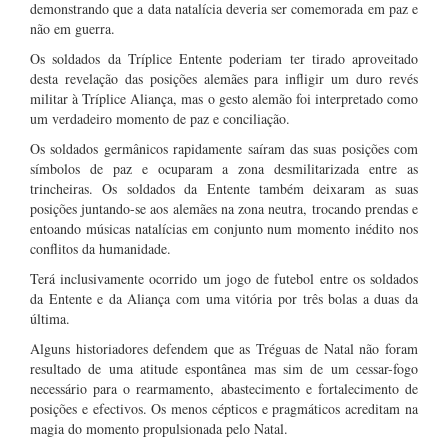
demonstrando que a data natalícia deveria ser comemorada em paz e
não em guerra.
Os soldados da Tríplice Entente poderiam ter tirado aproveitado
desta revelação das posições alemães para infligir um duro revés
militar à Tríplice Aliança, mas o gesto alemão foi interpretado como
um verdadeiro momento de paz e conciliação.
Os soldados germânicos rapidamente saíram das suas posições com
símbolos de paz e ocuparam a zona desmilitarizada entre as
trincheiras. Os soldados da Entente também deixaram as suas
posições juntando-se aos alemães na zona neutra, trocando prendas e
entoando músicas natalícias em conjunto num momento inédito nos
conflitos da humanidade.
Terá inclusivamente ocorrido um jogo de futebol entre os soldados
da Entente e da Aliança com uma vitória por três bolas a duas da
última.
Alguns historiadores defendem que as Tréguas de Natal não foram
resultado de uma atitude espontânea mas sim de um cessar-fogo
necessário para o rearmamento, abastecimento e fortalecimento de
posições e efectivos. Os menos cépticos e pragmáticos acreditam na
magia do momento propulsionada pelo Natal.