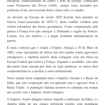
europeias, essencialmente no centro e leste da Europa, conhecidos
como Primavera dos Povos (1848), muitas vezes incitados por
potências rivais, provocavam fortes cisões entre os estados.
As divisões na Europa do século XIX ficaram bem patentes na
Guerra franco-prussiana de 1870-71, deste conflito resultou uma
vitória estrondosa das forças germânicas. Como compensação pela
guerra a França teve que entregar à Alemanha a região da Alsácia-
Lorena, rica em minério, e a pagar avultadas indemnizações de
guerra.
É neste contexto que é criada a Tríplice Aliança a 20 de Maio de
1882, como mecanismo de defesa dos três estados contra agressores
estrangeiros, e também através desta coligação criar um bloco na
Europa Central que isolava a França. Segundo o acordado, caso uma
das partes fosse atacada por duas ou mais potências, as outras duas
comprometiam-se a auxiliar a outra militarmente.
Neste tratado ficou estipulado entre o Império Alemão e o Reino de
Itália, que esta cooperação não era aplicada caso o agressor fosse o
Reino Unido. A população italiana mostrou-se relutante em assinar
um acordo com o Império Austro-húngaro.
O Império Austro-húngaro tentou impedir a unificação da Itália, e a
Áustria tinha no seu espaço territorial regiões com população