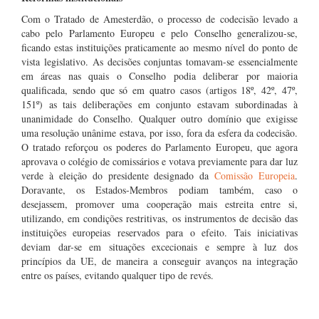
Com o Tratado de Amesterdão, o processo de codecisão levado a
cabo pelo Parlamento Europeu e pelo Conselho generalizou-se,
ficando estas instituições praticamente ao mesmo nível do ponto de
vista legislativo. As decisões conjuntas tomavam-se essencialmente
em áreas nas quais o Conselho podia deliberar por maioria
qualificada, sendo que só em quatro casos (artigos 18º, 42º, 47º,
151º) as tais deliberações em conjunto estavam subordinadas à
unanimidade do Conselho. Qualquer outro domínio que exigisse
uma resolução unânime estava, por isso, fora da esfera da codecisão.
O tratado reforçou os poderes do Parlamento Europeu, que agora
aprovava o colégio de comissários e votava previamente para dar luz
verde à eleição do presidente designado da
Comissão Europeia
.
Doravante, os Estados-Membros podiam também, caso o
desejassem, promover uma cooperação mais estreita entre si,
utilizando, em condições restritivas, os instrumentos de decisão das
instituições europeias reservados para o efeito. Tais iniciativas
deviam dar-se em situações excecionais e sempre à luz dos
princípios da UE, de maneira a conseguir avanços na integração
entre os países, evitando qualquer tipo de revés.