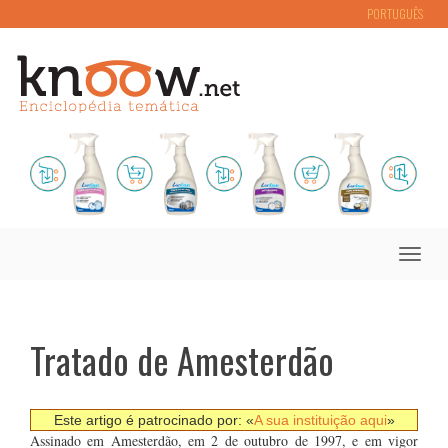
PORTUGUÊS
Toggle
naviga
Tratado de Amesterdão
Este artigo é patrocinado por: «
A sua instituição aqui
»
Assinado em Amesterdão, em 2 de outubro de 1997, e em vigor