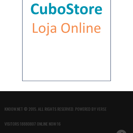
KNOOW.NET © 2015. ALL RIGHTS RESERVED. POWERED BY
VERSE
VISITORS:18880807 ONLINE NOW:16