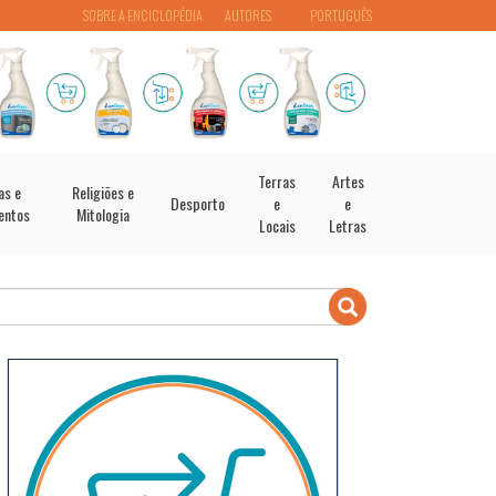
SOBRE A ENCICLOPÉDIA
AUTORES
PORTUGUÊS
Terras
Artes
as e
Religiões e
Desporto
e
e
entos
Mitologia
Locais
Letras