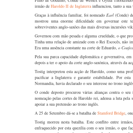
Filho de Goduino, Conde de Wessex e Gytha Thorkelsdót
irmão de
Haroldo II de Inglaterra
influenciou, tanto a sua
Graças à influência familiar, foi nomeado
Earl
(Conde) de
mostrou uma enorme dificuldade em governar este ter
sobreviventes anglo-saxões das mais diversas incursões vik
Governou com mão pesada e alguma crueldade, o que prov
Tinha uma relação de amizade com o Rei Escocês, não imp
Era uma ausência constante na corte de Eduardo,
o Confes
Pela sua parca capacidade diplomática e governativa, em 
depois a ter o apoio da corte anglo-saxónica, através da a
Tostig interpretou esta acção de Haroldo, como uma pro
pacificar a Inglaterra e garantir estabilidade. Por esta
Normandia, havia declarado o seu interesse no trono inglês
O conde deposto procurou várias alianças contra o se
nomeação pelas cortes de Haroldo rei, adensa a luta pela 
apoiar a sua pretensão ao trono inglês.
A 25 de Setembro dá-se a batalha de
Stamford Bridge
, on
Tostig morreu nesta batalha. Este conflito entre irmão
enfraquecido por esta quezília com o seu irmão, o que fac