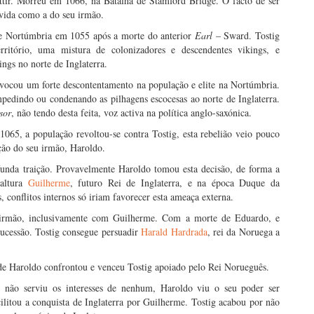
tir. Morreu em 1066, na Batalha de Stamford Bridge. O facto de ser
 vida como a do seu irmão.
 Nortúmbria em 1055 após a morte do anterior
Earl
– Sward. Tostig
ritório, uma mistura de colonizadores e descendentes vikings, e
ings no norte de Inglaterra.
ocou um forte descontentamento na população e elite na Nortúmbria.
edindo ou condenando as pilhagens escocesas ao norte de Inglaterra.
sor
, não tendo desta feita, voz activa na política anglo-saxónica.
1065, a população revoltou-se contra Tostig, esta rebelião veio pouco
cção do seu irmão, Haroldo.
funda traição. Provavelmente Haroldo tomou esta decisão, de forma a
 altura
Guilherme
, futuro Rei de Inglaterra, e na época Duque da
, conflitos internos só iriam favorecer esta ameaça externa.
u irmão, inclusivamente com Guilherme. Com a morte de Eduardo, e
sucessão. Tostig consegue persuadir
Harald Hardrada
, rei da Noruega a
de Haroldo confrontou e venceu Tostig apoiado pelo Rei Norueguês.
s, não serviu os interesses de nenhum, Haroldo viu o seu poder ser
ilitou a conquista de Inglaterra por Guilherme. Tostig acabou por não