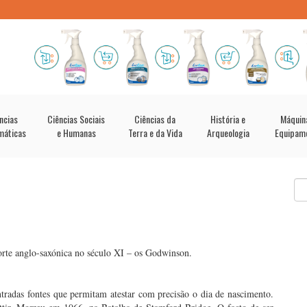
ncias
Ciências Sociais
Ciências da
História e
Máquin
máticas
e Humanas
Terra e da Vida
Arqueologia
Equipam
corte anglo-saxónica no século XI – os Godwinson.
radas fontes que permitam atestar com precisão o dia de nascimento.