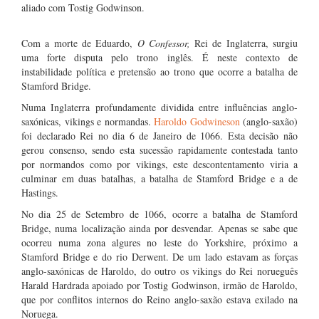
aliado com Tostig Godwinson.
Com a morte de Eduardo,
O Confessor,
Rei de Inglaterra, surgiu
uma forte disputa pelo trono inglês. É neste contexto de
instabilidade política e pretensão ao trono que ocorre a batalha de
Stamford Bridge.
Numa Inglaterra profundamente dividida entre influências anglo-
saxónicas, vikings e normandas.
Haroldo Godwineson
(anglo-saxão)
foi declarado Rei no dia 6 de Janeiro de 1066. Esta decisão não
gerou consenso, sendo esta sucessão rapidamente contestada tanto
por normandos como por vikings, este descontentamento viria a
culminar em duas batalhas, a batalha de Stamford Bridge e a de
Hastings.
No dia 25 de Setembro de 1066, ocorre a batalha de Stamford
Bridge, numa localização ainda por desvendar. Apenas se sabe que
ocorreu numa zona algures no leste do Yorkshire, próximo a
Stamford Bridge e do rio Derwent. De um lado estavam as forças
anglo-saxónicas de Haroldo, do outro os vikings do Rei norueguês
Harald Hardrada apoiado por Tostig Godwinson, irmão de Haroldo,
que por conflitos internos do Reino anglo-saxão estava exilado na
Noruega.