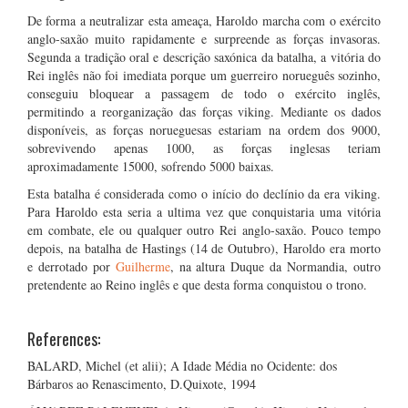
De forma a neutralizar esta ameaça, Haroldo marcha com o exército
anglo-saxão muito rapidamente e surpreende as forças invasoras.
Segunda a tradição oral e descrição saxónica da batalha, a vitória do
Rei inglês não foi imediata porque um guerreiro norueguês sozinho,
conseguiu bloquear a passagem de todo o exército inglês,
permitindo a reorganização das forças viking. Mediante os dados
disponíveis, as forças norueguesas estariam na ordem dos 9000,
sobrevivendo apenas 1000, as forças inglesas teriam
aproximadamente 15000, sofrendo 5000 baixas.
Esta batalha é considerada como o início do declínio da era viking.
Para Haroldo esta seria a ultima vez que conquistaria uma vitória
em combate, ele ou qualquer outro Rei anglo-saxão. Pouco tempo
depois, na batalha de Hastings (14 de Outubro), Haroldo era morto
e derrotado por
Guilherme
, na altura Duque da Normandia, outro
pretendente ao Reino inglês e que desta forma conquistou o trono.
References:
BALARD, Michel (et alii); A Idade Média no Ocidente: dos
Bárbaros ao Renascimento, D.Quixote, 1994