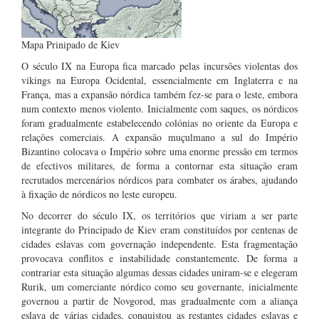
Mapa Prinipado de Kiev
O século IX na Europa fica marcado pelas incursões violentas dos
vikings na Europa Ocidental, essencialmente em Inglaterra e na
França, mas a expansão nórdica também fez-se para o leste, embora
num contexto menos violento. Inicialmente com saques, os nórdicos
foram gradualmente estabelecendo colónias no oriente da Europa e
relações comerciais. A expansão muçulmano a sul do Império
Bizantino colocava o Império sobre uma enorme pressão em termos
de efectivos militares, de forma a contornar esta situação eram
recrutados mercenários nórdicos para combater os árabes, ajudando
à fixação de nórdicos no leste europeu.
No decorrer do século IX, os territórios que viriam a ser parte
integrante do Principado de Kiev eram constituídos por centenas de
cidades eslavas com governação independente. Esta fragmentação
provocava conflitos e instabilidade constantemente. De forma a
contrariar esta situação algumas dessas cidades uniram-se e elegeram
Rurik, um comerciante nórdico como seu governante, inicialmente
governou a partir de Novgorod, mas gradualmente com a aliança
eslava de várias cidades, conquistou as restantes cidades eslavas e