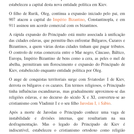
estabeleceu a capital desta nova entidade política em Kiev.
O filho de Rurik, Oleg, contínua a expansão iniciado pelo pai, em
907 atacou a capital do
Império Bizantino
, Constantinopla, e em
911 assinou um acordo comercial com os bizantinos.
A rápida expansão do Principado está muito associada à unificação
das cidades eslavas, que permitiu-lhes enfrentar Búlgaros, Cazares e
Bizantinos, a quem várias destas cidades tinham que pagar tributos.
O controlo de rotas comerceia entre o Mar negro, Cáucaso, Báltico,
Europa, Império Bizantino de bens como a cera, as peles o mel de
abelha, permitiram um florescimento e expansão do Principado de
Kiev, estabelecido enquanto entidade política por Oleg.
O auge de conquistas territoriais surge com Sviatoslav I de Kiev,
derrota os búlgaros e os cazares. Em termos religiosos, o Principado
tinha influências escandinavas, mas gradualmente aproximou-se das
religiões eslavas, e no decurso do século X e XI, converteu-se ao
cristianismo com Vladimir I e o seu filho
Jaroslau I, i Sábio
.
Após a morte de Jaroslau o Principado conhece uma vaga de
instabilidade e divisões internas, que resultariam na sua
desfragmentação. Mas o legado do Principado de Kiev é
indiscutível, estabeleceu o cristianismo ortodoxo como religião