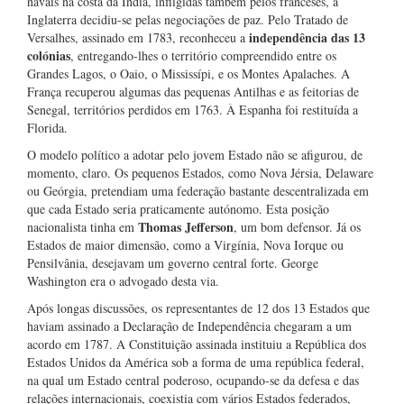
navais na costa da Índia, infligidas também pelos franceses, a
Inglaterra decidiu-se pelas negociações de paz. Pelo Tratado de
independência das 13
Versalhes, assinado em 1783, reconheceu a
colónias
, entregando-lhes o território compreendido entre os
Grandes Lagos, o Oaio, o Mississípi, e os Montes Apalaches. A
França recuperou algumas das pequenas Antilhas e as feitorias de
Senegal, territórios perdidos em 1763. À Espanha foi restituída a
Florida.
O modelo político a adotar pelo jovem Estado não se afigurou, de
momento, claro. Os pequenos Estados, como Nova Jérsia, Delaware
ou Geórgia, pretendiam uma federação bastante descentralizada em
que cada Estado seria praticamente autónomo. Esta posição
Thomas Jefferson
nacionalista tinha em
, um bom defensor. Já os
Estados de maior dimensão, como a Virgínia, Nova Iorque ou
Pensilvânia, desejavam um governo central forte. George
Washington era o advogado desta via.
Após longas discussões, os representantes de 12 dos 13 Estados que
haviam assinado a Declaração de Independência chegaram a um
acordo em 1787. A Constituição assinada instituiu a República dos
Estados Unidos da América sob a forma de uma república federal,
na qual um Estado central poderoso, ocupando-se da defesa e das
relações internacionais, coexistia com vários Estados federados,