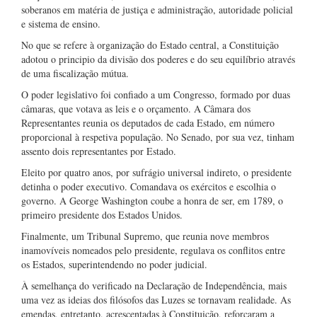
soberanos em matéria de justiça e administração, autoridade policial
e sistema de ensino.
No que se refere à organização do Estado central, a Constituição
adotou o principio da divisão dos poderes e do seu equilíbrio através
de uma fiscalização mútua.
O poder legislativo foi confiado a um Congresso, formado por duas
câmaras, que votava as leis e o orçamento. A Câmara dos
Representantes reunia os deputados de cada Estado, em número
proporcional à respetiva população. No Senado, por sua vez, tinham
assento dois representantes por Estado.
Eleito por quatro anos, por sufrágio universal indireto, o presidente
detinha o poder executivo. Comandava os exércitos e escolhia o
governo. A George Washington coube a honra de ser, em 1789, o
primeiro presidente dos Estados Unidos.
Finalmente, um Tribunal Supremo, que reunia nove membros
inamovíveis nomeados pelo presidente, regulava os conflitos entre
os Estados, superintendendo no poder judicial.
À semelhança do verificado na Declaração de Independência, mais
uma vez as ideias dos filósofos das Luzes se tornavam realidade. As
emendas, entretanto, acrescentadas à Constituição, reforçaram a