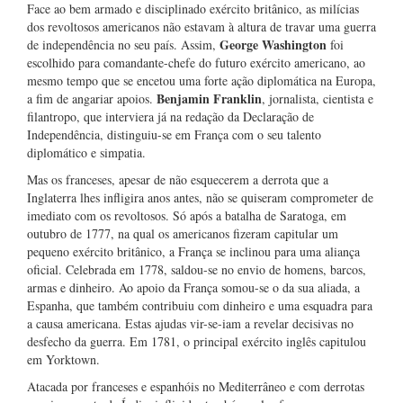
Face ao bem armado e disciplinado exército britânico, as milícias
dos revoltosos americanos não estavam à altura de travar uma guerra
George Washington
de independência no seu país. Assim,
foi
escolhido para comandante-chefe do futuro exército americano, ao
mesmo tempo que se encetou uma forte ação diplomática na Europa,
Benjamin Franklin
a fim de angariar apoios.
, jornalista, cientista e
filantropo, que interviera já na redação da Declaração de
Independência, distinguiu-se em França com o seu talento
diplomático e simpatia.
Mas os franceses, apesar de não esquecerem a derrota que a
Inglaterra lhes infligira anos antes, não se quiseram comprometer de
imediato com os revoltosos. Só após a batalha de Saratoga, em
outubro de 1777, na qual os americanos fizeram capitular um
pequeno exército britânico, a França se inclinou para uma aliança
oficial. Celebrada em 1778, saldou-se no envio de homens, barcos,
armas e dinheiro. Ao apoio da França somou-se o da sua aliada, a
Espanha, que também contribuiu com dinheiro e uma esquadra para
a causa americana. Estas ajudas vir-se-iam a revelar decisivas no
desfecho da guerra. Em 1781, o principal exército inglês capitulou
em Yorktown.
Atacada por franceses e espanhóis no Mediterrâneo e com derrotas