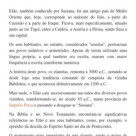
Elão, também conhecido por Susiana, foi um antigo país do Médio
Oriente que, hoje, corresponde ao sudoeste do Irão, a parte do
Cuzistão e a parte do Iraque. Ficava, mais especificamente, situado
junto ao rio Tigre, entre a Caldeia, a Assíria e a Pérsia, sendo Susa a
sua capital.
Os seus habitantes, no entanto, considerados “semitas”, pertenciam
aos povos asiânicos e armenóides. Apesar de terem utilizado uma
língua própria, a qual também era escrita, usaram com maior
frequência a escrita cuneiforme sumérica.
A história deste povo, os elamitas, remonta a 3000 a.C., notando-se
desde logo uma tendência constante de conquista da vizinha
Babilónia, o que aconteceu definitivamente em 1200 a.C.
Mais tarde, o Elão caiu sucessivamente nas mãos dos diversos povos
vizinhos, transformando-se, no século VI a.C., numa província do
Império Persa
e passando a designar-se “Susiana”.
Na Bíblia e no Novo Testamento encontram-se significativas
referências ao Elão e aos seus habitantes, como, por exemplo, o
episódio da descida do Espírito Santo no dia de Pentecostes.
O monumento mais importante da arte elamita, sendo o maior de