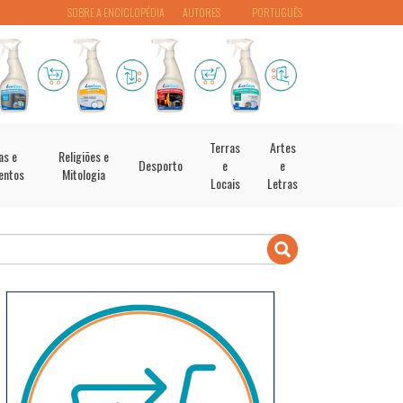
SOBRE A ENCICLOPÉDIA
AUTORES
PORTUGUÊS
Terras
Artes
as e
Religiões e
Desporto
e
e
entos
Mitologia
Locais
Letras