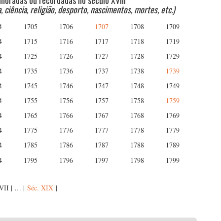
moradas ou recordadas no século XVIII
a, ciência, religião, desporto, nascimentos, mortes, etc.)
4
1705
1706
1707
1708
1709
4
1715
1716
1717
1718
1719
4
1725
1726
1727
1728
1729
4
1735
1736
1737
1738
1739
4
1745
1746
1747
1748
1749
4
1755
1756
1757
1758
1759
4
1765
1766
1767
1768
1769
4
1775
1776
1777
1778
1779
4
1785
1786
1787
1788
1789
4
1795
1796
1797
1798
1799
XVII | … |
Séc. XIX
|