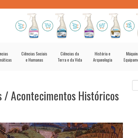
ncias
Ciências Sociais
Ciências da
História e
Máquin
máticas
e Humanas
Terra e da Vida
Arqueologia
Equipam
s / Acontecimentos Históricos