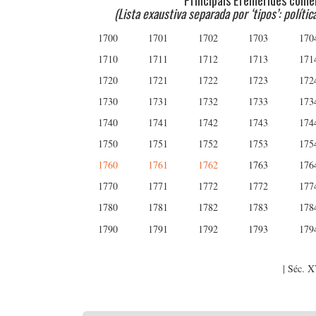
Principais Efemérides come
(Lista exaustiva separada por ‘tipos’: polític
1700
1701
1702
1703
170
1710
1711
1712
1713
171
1720
1721
1722
1723
172
1730
1731
1732
1733
173
1740
1741
1742
1743
174
1750
1751
1752
1753
175
1760
1761
1762
1763
176
1770
1771
1772
1772
177
1780
1781
1782
1783
178
1790
1791
1792
1793
179
| Séc. 