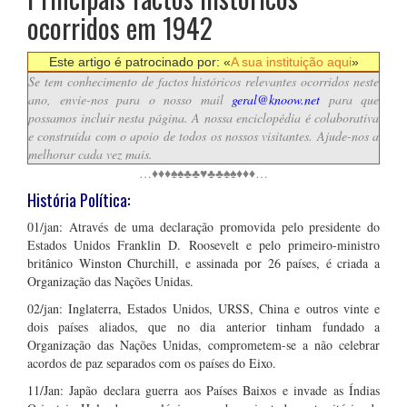
ocorridos em 1942
Este artigo é patrocinado por: «
A sua instituição aqui
»
Se tem conhecimento de factos históricos relevantes ocorridos neste
ano, envie-nos para o nosso mail
geral@knoow.net
para que
possamos incluir nesta página. A nossa enciclopédia é colaborativa
e construída com o apoio de todos os nossos visitantes. Ajude-nos a
melhorar cada vez mais.
…♦♦♦♠♠♣♣♥♣♣♠♠♦♦♦…
História Política:
01/jan: Através de uma declaração promovida pelo presidente do
Estados Unidos Franklin D. Roosevelt e pelo primeiro-ministro
britânico Winston Churchill, e assinada por 26 países, é criada a
Organização das Nações Unidas.
02/jan: Inglaterra, Estados Unidos, URSS, China e outros vinte e
dois países aliados, que no dia anterior tinham fundado a
Organização das Nações Unidas, comprometem-se a não celebrar
acordos de paz separados com os países do Eixo.
11/Jan: Japão declara guerra aos Países Baixos e invade as Índias