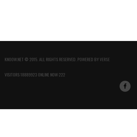
KNOOW.NET © 2015. ALL RIGHTS RESERVED. POWERED BY
VERSE
VISITORS:18889923 ONLINE NOW:222