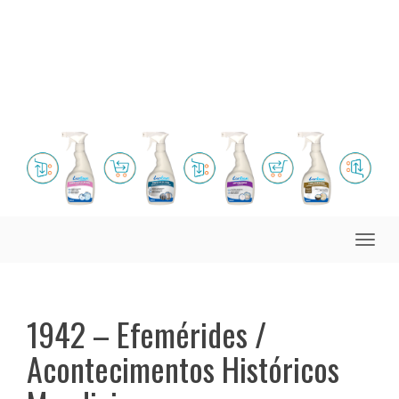
Toggle
naviga
1942 – Efemérides /
Acontecimentos Históricos