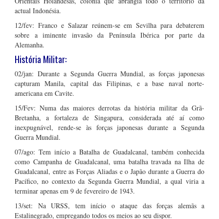
Orientais Holandesas, colónia que abrangia todo o território da
actual Indonésia.
12/fev: Franco e Salazar reúnem-se em Sevilha para debaterem
sobre a iminente invasão da Península Ibérica por parte da
Alemanha.
História Militar:
02/jan: Durante a Segunda Guerra Mundial, as forças japonesas
capturam Manila, capital das Filipinas, e a base naval norte-
americana em Cavite.
15/Fev: Numa das maiores derrotas da história militar da Grã-
Bretanha, a fortaleza de Singapura, considerada até aí como
inexpugnável, rende-se às forças japonesas durante a Segunda
Guerra Mundial.
07/ago: Tem início a Batalha de Guadalcanal, também conhecida
como Campanha de Guadalcanal, uma batalha travada na Ilha de
Guadalcanal, entre as Forças Aliadas e o Japão durante a Guerra do
Pacífico, no contexto da Segunda Guerra Mundial, a qual viria a
terminar apenas em 9 de fevereiro de 1943.
13/set: Na URSS, tem início o ataque das forças alemãs a
Estalinegrado, empregando todos os meios ao seu dispor.