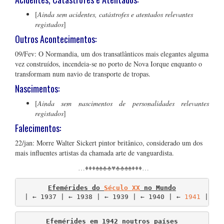
[
Ainda sem acidentes, catástrofes e atentados relevantes
registados
]
Outros Acontecimentos:
09/Fev: O Normandia, um dos transatlânticos mais elegantes alguma
vez construídos, incendeia-se no porto de Nova Iorque enquanto o
transformam num navio de transporte de tropas.
Nascimentos:
[
Ainda sem nascimentos de personalidades relevantes
registados
]
Falecimentos:
22/jan: Morre
Walter Sickert pintor britânico, considerado um dos
mais influentes artistas da chamada
arte de vanguardista.
…♦♦♦♠♠♣♣♥♣♣♠♠♦♦♦…
Efemérides do 
Século XX
 no Mundo
 | ← 1937 | ← 1938 | ← 1939 | ← 1940 | ← 
1941
 | ←.
Efemérides em 1942 noutros países