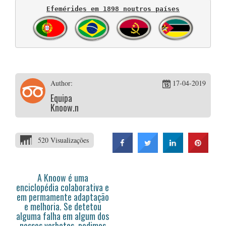
Efemérides em 1898 noutros países
Author:
17-04-2019
Equipa
Knoow.net
520 Visualizações
A Knoow é uma
enciclopédia colaborativa e
em permamente adaptação
e melhoria. Se detetou
alguma falha em algum dos
nossos verbetes, pedimos