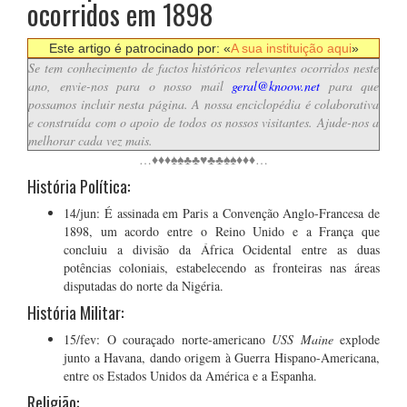
ocorridos em 1898
Este artigo é patrocinado por: «
A sua instituição aqui
»
Se tem conhecimento de factos históricos relevantes ocorridos neste
ano, envie-nos para o nosso mail
geral@knoow.net
para que
possamos incluir nesta página. A nossa enciclopédia é colaborativa
e construída com o apoio de todos os nossos visitantes. Ajude-nos a
melhorar cada vez mais.
…♦♦♦♠♠♣♣♥♣♣♠♠♦♦♦…
História Política:
14/jun: É assinada em Paris a Convenção Anglo-Francesa de
1898, um acordo entre o Reino Unido e a França que
concluiu a divisão da África Ocidental entre as duas
potências coloniais, estabelecendo as fronteiras nas áreas
disputadas do norte da Nigéria.
História Militar:
15/fev: O couraçado norte-americano
USS Maine
explode
junto a Havana, dando origem à Guerra Hispano-Americana,
entre os Estados Unidos da América e a Espanha.
Religião: