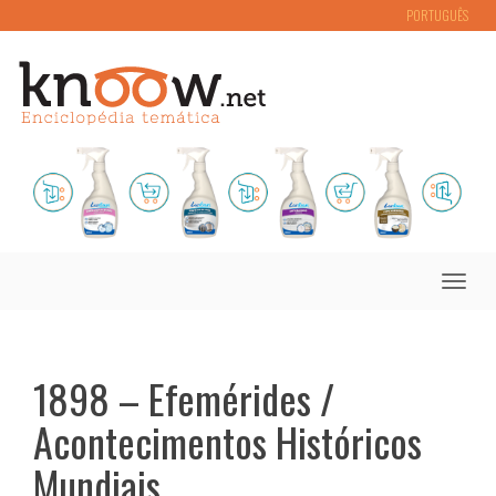
PORTUGUÊS
Toggle
naviga
1898 – Efemérides /
Acontecimentos Históricos
Mundiais