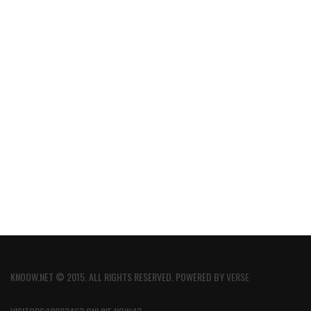
KNOOW.NET © 2015. ALL RIGHTS RESERVED. POWERED BY
VERSE