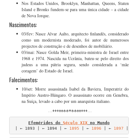
Nos Estados Unidos, Brooklyn, Manhattan, Queens, Staten
Island e Bronks fundem-se para uma única cidade – a cidade
de Nova Iorque.
Nascimentos:
03/fev: Nasce Alvar Aalto, arquitecto finlandês, considerado
como um modernista moderado, foi autor de numerosos
projectos de construção e de desenhos de mobiliário.
03/mai: Nasce Golda Meir, primeira-ministra de Israel entre
1968 e 1974. Nascida na Ucrânia, bateu-se pelo direito dos
judeus a uma pátria segura, sendo considerada a ‘mãe
coragem’ do Estado de Israel.
Falecimentos:
10/set: Morre assassinada Isabel da Baviera, Imperatriz do
Império Austro-Húngaro. O assassinato ocorre em Genebra,
na Suíça, levado a cabo por um anarquista italiano.
…♦♦♦♠♠♣♣♥♣♣♠♠♦♦♦…
Efemérides do 
Século XIX
 no Mundo
 | ← 1893 | ← 1894 | ← 
1895
 | ← 
1896
 | ← 
1897
 | ←.