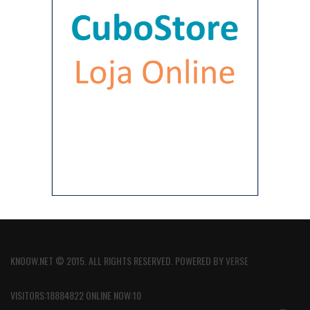
KNOOW.NET © 2015. ALL RIGHTS RESERVED. POWERED BY
VERSE
VISITORS:18884822 ONLINE NOW:10