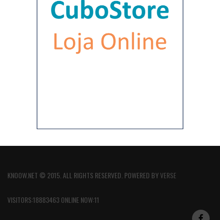
KNOOW.NET © 2015. ALL RIGHTS RESERVED. POWERED BY
VERSE
VISITORS:18883463 ONLINE NOW:11