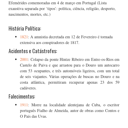
Efemérides comemoradas em 4 de março em Portugal (Lista
exaustiva separada por ‘tipos’: política, ciência, religião, desporto,
nascimentos, mortes, etc.)
História Política:
1821
: A amnistia decretada em 12 de Fevereiro é tornada
extensiva aos conspiradores de 1817.
Acidentes e Catástrofes:
2001
: Colapso da ponte Hintze Ribeiro em Entre-os-Rios em
Castelo de Paiva e que arrastou para o Douro um autocarro
com 53 ocupantes, e três automóveis ligeiros, com um total
de seis viajantes. Várias operações de buscas no Douro e na
costa atlântica, permitiram recuperar apenas 23 dos 59
cadáveres.
Falecimentos:
1911
: Morre na localidade alentejana de Cuba, o escritor
português Fialho de Almeida, autor de obras como Contos e
O País das Uvas.