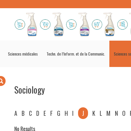
Sciences médicales
Techn. de l’Inform. et de la Communic.
Sciences s
Sociology
A
B
C
D
E
F
G
H
I
J
K
L
M
N
O
No Results