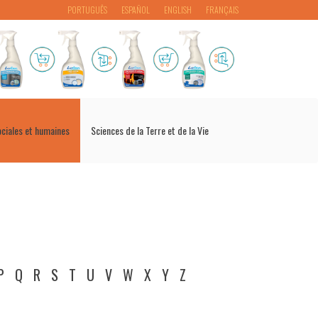
PORTUGUÊS
ESPAÑOL
ENGLISH
FRANÇAIS
ociales et humaines
Sciences de la Terre et de la Vie
P
Q
R
S
T
U
V
W
X
Y
Z