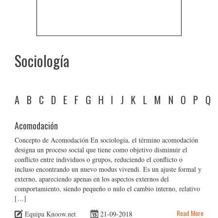
Sociología
A
B
C
D
E
F
G
H
I
J
K
L
M
N
O
P
Q
Acomodación
Concepto de Acomodación En sociología, el término acomodación
designa un proceso social que tiene como objetivo disminuir el
conflicto entre individuos o grupos, reduciendo el conflicto o
incluso encontrando un nuevo modus vivendi. Es un ajuste formal y
externo, apareciendo apenas en los aspectos externos del
comportamiento, siendo pequeño o nulo el cambio interno, relativo
[…]
Read More
Equipa Knoow.net
21-09-2018