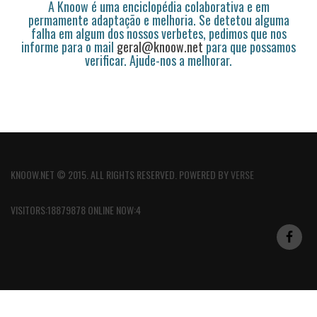
A Knoow é uma enciclopédia colaborativa e em
permamente adaptação e melhoria. Se detetou alguma
falha em algum dos nossos verbetes, pedimos que nos
informe para o mail
geral@knoow.net
para que possamos
verificar. Ajude-nos a melhorar.
KNOOW.NET © 2015. ALL RIGHTS RESERVED. POWERED BY
VERSE
VISITORS:18879878 ONLINE NOW:4