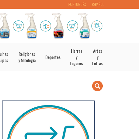
PORTUGUÊS
ESPAÑOL
Tierras
Artes
uinas
Religiones
Deportes
y
y
uipos
y Mitología
Lugares
Letras