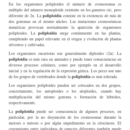
En los organismos poliploides el número de cromosomas es
múltiplo del número monoploide existente en los gametos (n), pero
poliploidía
diferente de 2n. La
consiste en la existencia de más de
dos genomas en el mismo núcleo. Las mutaciones cromosómicas
numéricas provocan normalmente la aparición de organismos
poliploidía
poliploides. La
surge comúnmente en las plantas,
cumpliendo un papel relevante en el origen y evolución de plantas
silvestres y cultivadas.
Los organismos eucariotas son generalmente diploides (2n). La
poliploidía
es más rara en animales y puede tener consecuencias en
diversos procesos celulares, como por ejemplo en el desarrollo
inicial y en la regulación de la expresión génica. Los peces son uno
poliploidía
de los grupos de vertebrados donde la
es más tolerada.
Los organismos poliploides pueden ser colocados en dos grupos,
concretamente, los autoploides o los aloploides, cuando hay
multiplicación del mismo genoma o formación de híbridos,
respectivamente.
poliploidía
La
puede ser consecuencia de algunos procesos, en
particular, por la no disyunción de los cromosomas durante la
meiosis o mitosis o por algún impedimento en la citocinesis. El
cruzamiento entre individuos de especies diferentes también puede