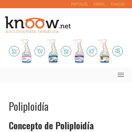
PORTUGUÊS
ESPAÑOL
FRANÇAIS
Toggle
naviga
Poliploidía
Concepto de Poliploidía