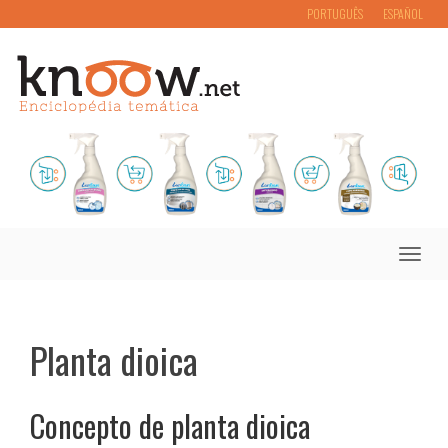
PORTUGUÊS
ESPAÑOL
Toggle
naviga
Planta dioica
Concepto de planta dioica