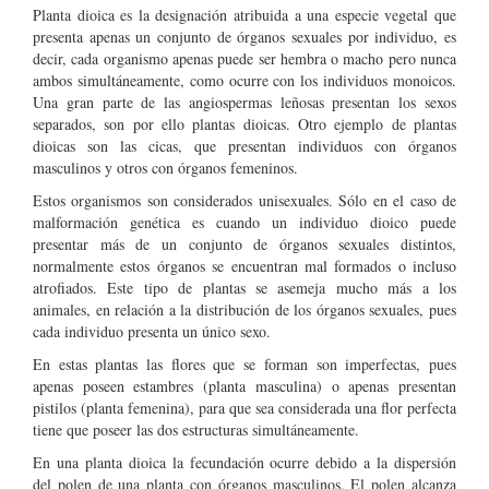
Planta dioica es la designación atribuida a una especie vegetal que
presenta apenas un conjunto de órganos sexuales por individuo, es
decir, cada organismo apenas puede ser hembra o macho pero nunca
ambos simultáneamente, como ocurre con los individuos monoicos.
Una gran parte de las angiospermas leñosas presentan los sexos
separados, son por ello plantas dioicas. Otro ejemplo de plantas
dioicas son las cicas, que presentan individuos con órganos
masculinos y otros con órganos femeninos.
Estos organismos son considerados unisexuales. Sólo en el caso de
malformación genética es cuando un individuo dioico puede
presentar más de un conjunto de órganos sexuales distintos,
normalmente estos órganos se encuentran mal formados o incluso
atrofiados. Este tipo de plantas se asemeja mucho más a los
animales, en relación a la distribución de los órganos sexuales, pues
cada individuo presenta un único sexo.
En estas plantas las flores que se forman son imperfectas, pues
apenas poseen estambres (planta masculina) o apenas presentan
pistilos (planta femenina), para que sea considerada una flor perfecta
tiene que poseer las dos estructuras simultáneamente.
En una planta dioica la fecundación ocurre debido a la dispersión
del polen de una planta con órganos masculinos. El polen alcanza